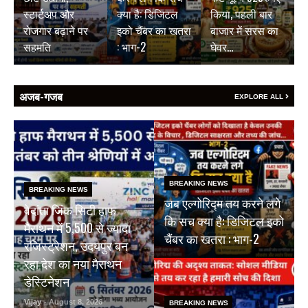
स्टार्टअप और
क्या है: डिजिटल
किया, पहली बार
रोजगार बढ़ाने पर
इको चैंबर का खतरा
बाजार में सरस का
सहमति
: भाग-2
घेवर…
अजब-गजब
EXPLORE ALL
BREAKING NEWS
BREAKING NEWS
जब एल्गोरिद्म तय करने लगे
वेदांता जिंक सिटी हाफ
कि सच क्या है: डिजिटल इको
मैराथन में 5,500 से ज्यादा
चैंबर का खतरा : भाग-2
रजिस्ट्रेशन, उदयपुर बन
रहा देश का नया मैराथन
डेस्टिनेशन
Vijay
- August 8, 2026
BREAKING NEWS