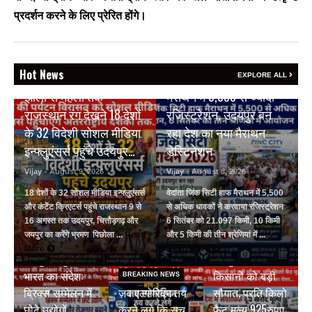
प्रदर्शन करने के लिए प्रेरित होंगे।
BREAKING NEWS
Hot News
वेदांता जिंक सिटी हाफ
EXPLORE ALL
BREAKING NEWS
झीलों से महलों तक
मैराथन में 5,500 से ज्यादा
राजस्थान रंग देखने 18 देशों
रजिस्ट्रेशन, उदयपुर बन
के 32 विदेशी सोशल मीडिया
रहा देश का नया मैराथन
इन्फ्लुएंसर्स पहुंचे उदयपुर…
डेस्टिनेशन
Vijay
- August 9, 2026
Vijay
- August 8, 2026
18 देशों के 32 सोशल मीडिया इन्फ्लुएंसर्स
वेदांता जिंक सिटी हाफ मैराथन में 5,500
और कंटेंट क्रिएटर्स पहुंचे राजस्थान 9 से
से अधिक धावकों ने करवाया रजिस्ट्रेशन
16 अगस्त तक उदयपुर, चित्तौड़गढ़ और
6 सितंबर को 21.097 किमी, 10 किमी
जयपुर का करेंगे भ्रमण पिछोला ...
Read
और 5 किमी की तीन श्रेणियां में ...
BREAKING NEWS
BREAKING NEWS
More
Read More
जयपुर से दुनिया को
जयपुर डेयरी की
भारत का संदेश:
किसानों को बड़ी
BREAKING NEWS
ब्रिक्स सम्मेलन में
जब एल्गोरिद्म तय
सौगात, प्रति किलो
छोटे उद्योगों,
करने लगे कि सच
फैट मूल्य 925रुपए