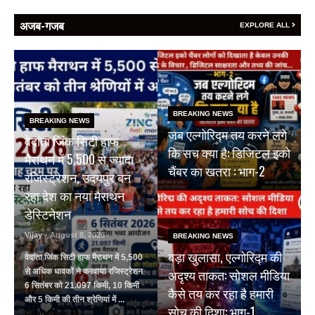
अजब-गजब
EXPLORE ALL
BREAKING NEWS
BREAKING NEWS
जब एल्गोरिद्म तय करने लगे
वेदांता जिंक सिटी हाफ
कि सच क्या है: डिजिटल इको
मैराथन में 5,500 से ज्यादा
चैंबर का खतरा : भाग-2
रजिस्ट्रेशन, उदयपुर बन
रहा देश का नया मैराथन
डेस्टिनेशन
Vijay
- August 8, 2026
BREAKING NEWS
बड़ा खुलासा, एल्गोरिद्म की
वेदांता जिंक सिटी हाफ मैराथन में 5,500
अदृश्य ताकत: सोशल मीडिया
से अधिक धावकों ने करवाया रजिस्ट्रेशन
6 सितंबर को 21.097 किमी, 10 किमी
कैसे तय कर रहा है हमारी
और 5 किमी की तीन श्रेणियां में ...
सोच की दिशा: भाग-1
Read More