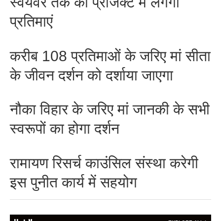
स्वयंवर तक की प्रोजेक्ट में लगेंगी
प्रतिमाएं
करीब 108 प्रतिमाओं के जरिए मां सीता
BREAKING NEWS
जयपुर से दुनिया को भारत
के जीवन दर्शन को दर्शाया जाएगा
का संदेश: ब्रिक्स सम्मेलन में
छोटे उद्योगों, स्टार्टअप और
नौका विहार के जरिए मां जानकी के सभी
रोजगार बढ़ाने पर सहमति
Vijay
- August 6, 2026
स्वरूपों का होगा दर्शन
<section class="text-token-
text-primary w-full
रामायण रिसर्च काउंसिल संस्था करेगी
focus:outline-none has-data-
writing-block:pointer-events-
इस पुनीत कार्य में सहयोग
none <&:has()>*>:pointer-
events-auto
R6Vx5W_threadScrollVars
scroll-mb- scroll-mt-"
BREAKING NEWS
dir="auto" data-turn-