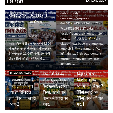
Hot News
वेदांता जिंक सिटी हाफ
EXPLORE ALL
id="request-6a7401ad-4378-
मैराथन में 5,500 से ज्यादा
83e8-bb76-7ca798120969-2"
data-turn-id-
रजिस्ट्रेशन, उदयपुर बन
container="request-
रहा देश का नया मैराथन
6a7401ad-4378-83e8-bb76-
डेस्टिनेशन
7ca798120969-2" data-
testid="conversation-turn-16"
Vijay
- August 8, 2026
data-turn="assistant"> <div
वेदांता जिंक सिटी हाफ मैराथन में 5,500
class="text-base my-auto mx-
से अधिक धावकों ने करवाया रजिस्ट्रेशन
auto pb-8 @w-sm/main: @w-
6 सितंबर को 21.097 किमी, 10 किमी
lg/main: px-(--thread-content-
और 5 किमी की तीन श्रेणियां में ...
margin)"> <div class=" @w-
BREAKING NEWS
Read More
lg/main: ...
Read More
जयपुर डेयरी की
BREAKING NEWS
किसानों को बड़ी
बिहार में प्रशांत
BREAKING NEWS
जब एल्गोरिद्म तय
सौगात, प्रति किलो
किशोर ने तोड़ा
करने लगे कि सच
फैट मूल्य 925रुपए
भाजपा का मिथक?
क्या है: डिजिटल
किया, पहली बार
‘किंग मेकर’ अब
इको चैंबर का खतरा
बाजार में सरस का
‘किंग’ बनने की राह
: भाग-2
घेवर…
पर…!