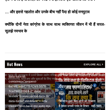
छोटे उद्योगों, स्टार्टअप और
रोजगार बढ़ाने पर सहमति
… और इससे गहलोत और उनके बीच नहीं पैदा हो कोई मनमुटाव
Vijay
- August 6, 2026
<section class="text-token-
क्योंकि दोनों नेता कांग्रेस के साथ साथ व्यक्तिगत जीवन में भी हैं सरल-
text-primary w-full
सुलझे स्वभाव के
focus:outline-none has-data-
writing-block:pointer-events-
none <&:has()>*>:pointer-
events-auto
R6Vx5W_threadScrollVars
scroll-mb- scroll-mt-"
dir="auto" data-turn-
Hot News
EXPLORE ALL
BREAKING NEWS
id="request-6a7401ad-4378-
83e8-bb76-7ca798120969-2"
जब एल्गोरिद्म तय करने लगे
data-turn-id-
कि सच क्या है: डिजिटल इको
container="request-
चैंबर का खतरा : भाग-2
6a7401ad-4378-83e8-bb76-
7ca798120969-2" data-
Vijay
- August 6, 2026
testid="conversation-turn-16"
data-turn="assistant"> <div
डिजिटल इको चैंबर लोगों को दिखाता
class="text-base my-auto mx-
है केवल उनकी पसंद के विचार सही-गलत