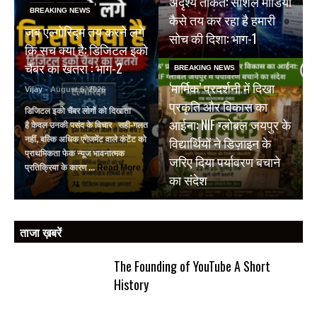
अदृश्य ताकत: सोशल मीडिया
BREAKING NEWS
कैसे तय कर रहा है हमारी
जब एल्गोरिद्म तय करने लगे
सोच की दिशा: भाग-1
कि सच क्या है: डिजिटल इको
चैंबर का खतरा : भाग-2
BREAKING NEWS
‘मार्मिक’ प्रदर्शनी में दिखा
Vijay
- August 6, 2026
प्रकृति और विकास का
डिजिटल इको चैंबर लोगों को दिखाता
आईना: NIF ग्लोबल जयपुर के
है केवल उनकी पसंद के विचार सही-गलत
विद्यार्थियों ने डिज़ाइन के
नहीं, बल्कि अधिक एंगेजमेंट वाले कंटेंट को
प्राथमिकता फेक न्यूज भावनात्मक
जरिए दिया पर्यावरण बचाने
प्रतिक्रिया के कारण ...
Read More
का संदेश
ताजा ख़बरें
The Founding of YouTube A Short
History