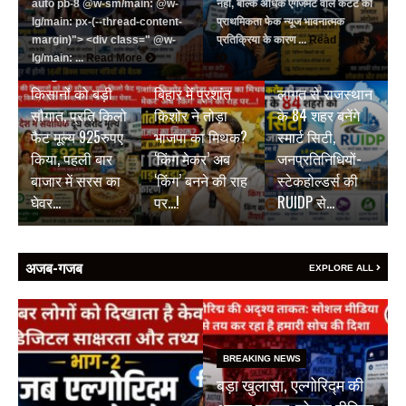
auto pb-8 @w-sm/main: @w-
नहीं, बल्कि अधिक एंगेजमेंट वाले कंटेंट को
lg/main: px-(--thread-content-
प्राथमिकता फेक न्यूज भावनात्मक
margin)"> <div class=" @w-
प्रतिक्रिया के कारण ...
Read More
BREAKING NEWS
BREAKING NEWS
lg/main: ...
Read More
जयपुर डेयरी की
₹9500 करोड़ की
BREAKING NEWS
किसानों को बड़ी
बिहार में प्रशांत
लागत से राजस्थान
सौगात, प्रति किलो
किशोर ने तोड़ा
के 84 शहर बनेंगे
फैट मूल्य 925रुपए
भाजपा का मिथक?
स्मार्ट सिटी,
किया, पहली बार
‘किंग मेकर’ अब
जनप्रतिनिधियों-
बाजार में सरस का
‘किंग’ बनने की राह
स्टेकहोल्डर्स की
घेवर…
पर…!
RUIDP से…
अजब-गजब
EXPLORE ALL
BREAKING NEWS
बड़ा खुलासा, एल्गोरिद्म की