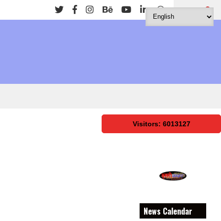
Search
Visitors: 6013127
News Calendar