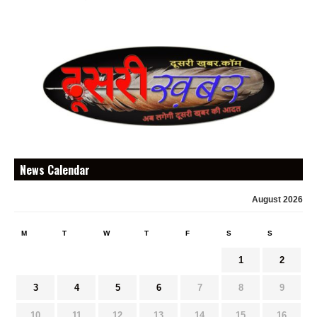
News Calendar
August 2026
M
T
W
T
F
S
S
1
2
3
4
5
6
7
8
9
10
11
12
13
14
15
16