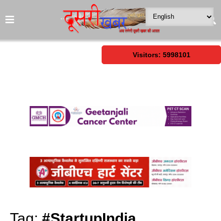
Visitors: 5998101
Tag:
#StartupIndia