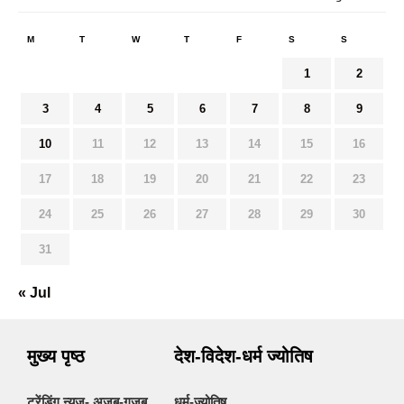
M
T
W
T
F
S
S
1
2
3
4
5
6
7
8
9
10
11
12
13
14
15
16
17
18
19
20
21
22
23
24
25
26
27
28
29
30
31
« Jul
मुख्य पृष्ठ
देश-विदेश-धर्म ज्योतिष
ट्रेंडिंग न्यूज- अजब-गजब
धर्म-ज्योतिष