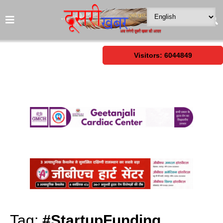
Visitors: 6044849
Tag:
#StartupFunding