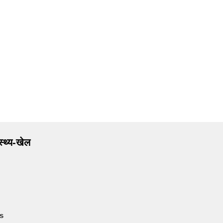
ास्थ्य-खेल
s