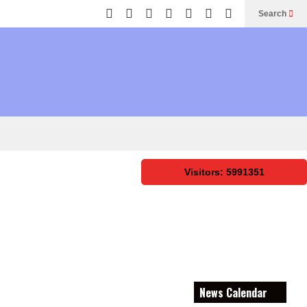
Search
Visitors: 5991351
News Calendar