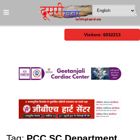
Visitors: 6032213
Tag:
PCC SC Department