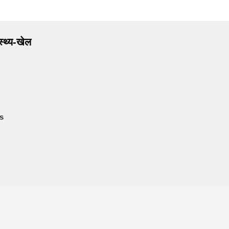
ास्थ्य-खेल
s