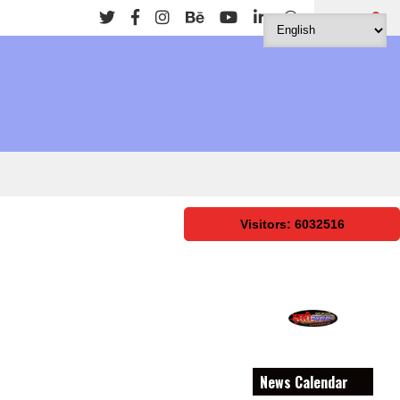
Search
Visitors: 6032516
News Calendar