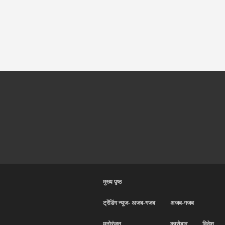
मुख्य पृष्ठ
ट्रेंडिंग न्यूज- अजब-गजब
अजब-गजब
मनोरंजन
कारोबार
विदेश