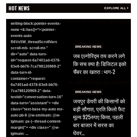
<section class="text-token-
HOT NEWS
EXPLORE ALL
text-primary w-full
focus:outline-none has-data-
writing-block:pointer-events-
none <&:has()>*>:pointer-
events-auto
R6Vx5W_threadScrollVars
BREAKING NEWS
scroll-mb- scroll-mt-"
जब एल्गोरिद्म तय करने लगे
dir="auto" data-turn-
id="request-6a7401ad-4378-
कि सच क्या है: डिजिटल इको
83e8-bb76-7ca798120969-2"
चैंबर का खतरा : भाग-2
data-turn-id-
container="request-
6a7401ad-4378-83e8-bb76-
7ca798120969-2" data-
BREAKING NEWS
testid="conversation-turn-16"
जयपुर डेयरी की किसानों को
data-turn="assistant"> <div
बड़ी सौगात, प्रति किलो फैट
class="text-base my-auto mx-
मूल्य 925रुपए किया, पहली
auto pb-8 @w-sm/main: @w-
lg/main: px-(--thread-content-
बार बाजार में सरस का
margin)"> <div class=" @w-
घेवर…
lg/main: ...
Read More