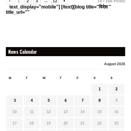
...
1
2
3
12
15 / 166 Posts
text_display=”mobile”] [/text][blog title=”विदेश ”
title_url=””
News Calendar
August 2026
M
T
W
T
F
S
S
1
2
3
4
5
6
7
8
9
10
11
12
13
14
15
16
17
18
19
20
21
22
23