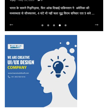
Vijay
- March 30, 2025
0
अल्बर्ट हॉल पर राज्यस्तरीय सांस्कृतिक संध्या का भव्य आयोजन, उमड़ा जन
सैलाब राज्यपाल हरिभाऊ किसनराव बागडे़, मुख्यमंत्री भजनलाल शर्मा और उप
मुख्यमंत्री दिया कुमारी पहुंचे ...
Read More