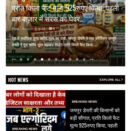
बचा सकती है जान, उदयपुर में विशेष सत्र
आयोजित
Vijay
- August 5, 2026
0
गीतांजलि मेडिकल कॉलेज में विशेषज्ञों ने दी आधुनिक सर्जरी की जानकारी
गीतांजलि मेडिकल कॉलेज एंड हॉस्पिटल में फेफड़ों के कैंसर पर जागरूकता सत्र
सर्जिकल ऑन्कोलॉजिस्ट ...
Read More
HOT NEWS
EXPLORE ALL
BREAKING NEWS
जयपुर डेयरी की किसानों को
बड़ी सौगात, प्रति किलो फैट
मूल्य 925रुपए किया, पहली
BREAKING NEWS