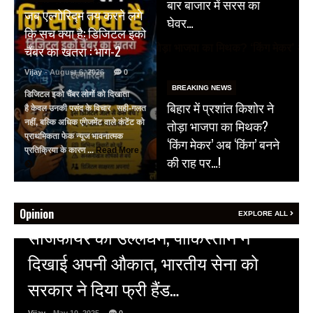
बार बाजार में सरस का
जब एल्गोरिद्म तय करने लगे
घेवर…
कि सच क्या है: डिजिटल इको
चैंबर का खतरा : भाग-2
Vijay
- August 6, 2026
0
BREAKING NEWS
डिजिटल इको चैंबर लोगों को दिखाता
बिहार में प्रशांत किशोर ने
है केवल उनकी पसंद के विचार सही-गलत
तोड़ा भाजपा का मिथक?
नहीं, बल्कि अधिक एंगेजमेंट वाले कंटेंट को
प्राथमिकता फेक न्यूज भावनात्मक
‘किंग मेकर’ अब ‘किंग’ बनने
प्रतिक्रिया के कारण ...
Read More
की राह पर…!
Opinion
EXPLORE ALL
HOT NEWS
अल्बर्ट हॉल पर राजस्थान दिवस समारोह,
राजस्थानी लोक कलाकारों ने बांधा समां…