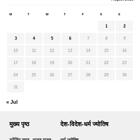
M
T
W
T
F
S
S
1
2
3
4
5
6
7
8
9
10
11
12
13
14
15
16
17
18
19
20
21
22
23
24
25
26
27
28
29
30
31
« Jul
मुख्य पृष्ठ
देश-विदेश-धर्म ज्योतिष
ट्रेंडिंग न्यूज- अजब-गजब
धर्म-ज्योतिष