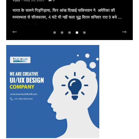
Vijay
- March 30, 2025
0
अल्बर्ट हॉल पर राज्यस्तरीय सांस्कृतिक संध्या का भव्य आयोजन, उमड़ा जन
सैलाब राज्यपाल हरिभाऊ किसनराव बागडे़, मुख्यमंत्री भजनलाल शर्मा और उप
मुख्यमंत्री दिया कुमारी पहुंचे ...
Read More