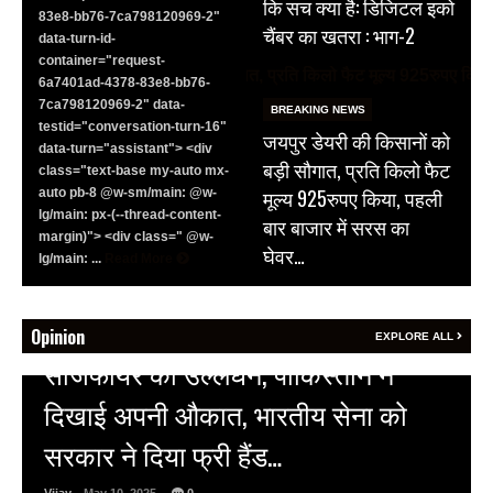
कि सच क्या है: डिजिटल इको
83e8-bb76-7ca798120969-2"
चैंबर का खतरा : भाग-2
data-turn-id-
container="request-
6a7401ad-4378-83e8-bb76-
7ca798120969-2" data-
BREAKING NEWS
testid="conversation-turn-16"
जयपुर डेयरी की किसानों को
data-turn="assistant"> <div
बड़ी सौगात, प्रति किलो फैट
class="text-base my-auto mx-
मूल्य 925रुपए किया, पहली
auto pb-8 @w-sm/main: @w-
lg/main: px-(--thread-content-
बार बाजार में सरस का
margin)"> <div class=" @w-
घेवर…
lg/main: ...
Read More
Opinion
EXPLORE ALL
HOT NEWS
अल्बर्ट हॉल पर राजस्थान दिवस समारोह,
राजस्थानी लोक कलाकारों ने बांधा समां…