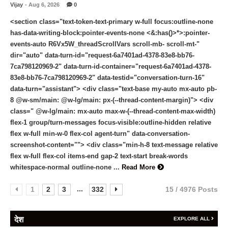
Vijay
- Aug 6, 2026
0
<section class="text-token-text-primary w-full focus:outline-none
has-data-writing-block:pointer-events-none <&:has()>*>:pointer-
events-auto R6Vx5W_threadScrollVars scroll-mb- scroll-mt-"
dir="auto" data-turn-id="request-6a7401ad-4378-83e8-bb76-
7ca798120969-2" data-turn-id-container="request-6a7401ad-4378-
83e8-bb76-7ca798120969-2" data-testid="conversation-turn-16"
data-turn="assistant"> <div class="text-base my-auto mx-auto pb-
8 @w-sm/main: @w-lg/main: px-(--thread-content-margin)"> <div
class=" @w-lg/main: mx-auto max-w-(--thread-content-max-width)
flex-1 group/turn-messages focus-visible:outline-hidden relative
flex w-full min-w-0 flex-col agent-turn" data-conversation-
screenshot-content=""> <div class="min-h-8 text-message relative
flex w-full flex-col items-end gap-2 text-start break-words
whitespace-normal outline-none ...
Read More
...
1
2
3
332
15 / 4976 Posts
देश
EXPLORE ALL