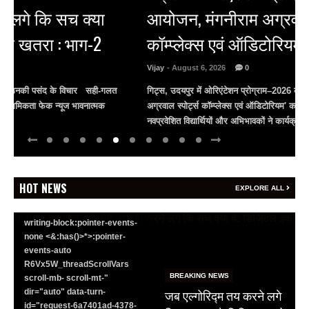
आयोजन, मंगनीराम अग्रवाल स्पोर्ट्स
कॉम्प्लेक्स एवं ऑडिटोरियम का भी लोकार्पण
BREAKING NEWS
Vijay
- August 6, 2026
0
जयपुर से दुनिया को भारत
गिट्स, उदयपुर में ओरिएंटेशन प्रोग्राम–2026 का भव्य आयोजन 'मंगनीराम
का संदेश: ब्रिक्स सम्मेलन में
अग्रवाल स्पोर्ट्स कॉम्प्लेक्स एवं ऑडिटोरियम' का लोकार्पण 800 से अधिक
छोटे उद्योगों, स्टार्टअप और
नवप्रवेशित विद्यार्थियों और अभिभावकों ने कार्यक्रम ...
Read More
रोजगार बढ़ाने पर सहमति
Vijay
- August 6, 2026
0
<section class="text-token-
HOT NEWS
EXPLORE ALL
text-primary w-full
focus:outline-none has-data-
writing-block:pointer-events-
none <&:has()>*>:pointer-
events-auto
R6Vx5W_threadScrollVars
BREAKING NEWS
scroll-mb- scroll-mt-"
जब एल्गोरिद्म तय करने लगे
dir="auto" data-turn-
id="request-6a7401ad-4378-