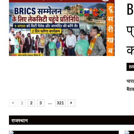
B
प
क
B
भारत
बैठक
...
1
2
3
321
राजस्थान