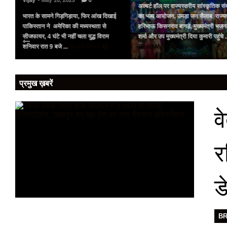
Vijay
- May 10, 2025
0
अल्बर्ट हॉल पर राज्यस्तरीय सांस्कृतिक संध
भारत के सामने गिड़गिड़ाया, फिर आंख दिखाई
का भव्य आयोजन, उमड़ा जन सैलाब राज्य
पर
पाकिस्तान ने अमेरिका की मध्यस्थता से
हरिभाऊ किसनराव बागडे़, मुख्यमंत्री भज
को
सीजफायर, 4 घंटे भी नहीं चला युद्ध विराम
शर्मा और उप मुख्यमंत्री दिया कुमारी पहुंचे .
शनिवार रात 9 बजे ...
Read More
Read More
प्रमुख ख़बरें
व
र
ड
B