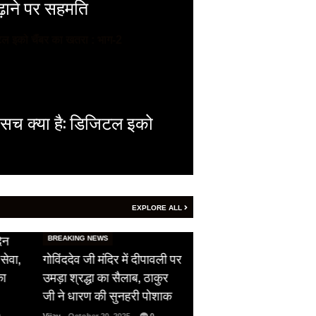
बढ़ाने पर सहमति
 सच क्या है: डिजिटल इको
EXPLORE ALL
HOT NEWS
िन
सीजफायर का उल्लंघन,
BREAKING NEWS
सेवा,
गोविंददेव जी मंदिर में दीपावली पर
पाकिस्तान ने दिखाई अपन
का
उमड़ा श्रद्धा का सैलाब, ठाकुर
औकात, भारतीय सेना को 
जी ने धारण की सुनहरी पोशाक
ने दिया फ्री हैंड…