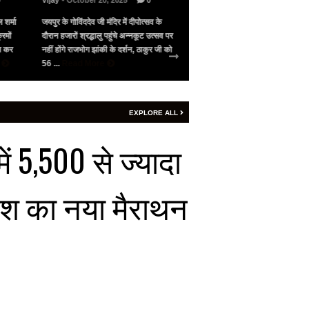
0
Vijay
- October 20, 2025
0
Vijay
- May 10, 2025
0
 शर्मा
जयपुर के गोविंददेव जी मंदिर में दीपोत्सव के
भारत के सामने गिड़गिड़ाया, फिर आंख
रमों
दौरान हजारों श्रद्धालु पहुंचे अन्नकूट उत्सव पर
पाकिस्तान ने अमेरिका की मध्यस्थता 
जन कर
नहीं होंगे राजभोग झांकी के दर्शन, ठाकुर जी को
सीजफायर, 4 घंटे भी नहीं चला युद्ध वि
e
56 ...
Read More
शनिवार रात 9 बजे ...
Read More
EXPLORE ALL
ें 5,500 से ज्यादा
देश का नया मैराथन