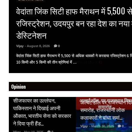
वेदांता जिंक सिटी हाफ मैराथन में 5,500 से
रजिस्ट्रेशन, उदयपुर बन रहा देश का नया
डेस्टिनेशन
Vijay
- August 8, 2026
0
वेदांता जिंक सिटी हाफ मैराथन में 5,500 से अधिक धावकों ने करवाया रजिस्ट्रेशन 6
10 किमी और 5 किमी की तीन श्रेणियां में ...
Read More
Opinion
HOT NEWS
HOT NEWS
सीजफायर का उल्लंघन,
अल्बर्ट हॉल पर राजस्थान द
 पर
पाकिस्तान ने दिखाई अपनी
समारोह, राजस्थानी लोक
औकात, भारतीय सेना को सरकार
कलाकारों ने बांधा समां…
क
ने दिया फ्री हैंड…
Vijay
- March 30, 2025
0