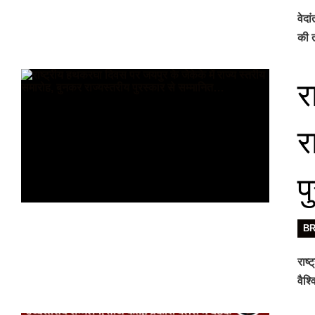
वेदा
की ती
र
र
प
B
राष्
वैश्