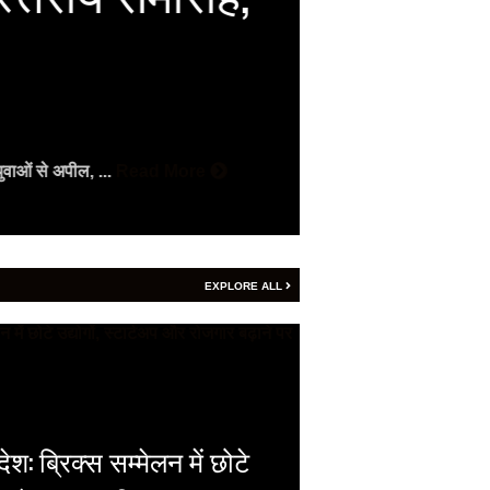
को सिटी
Vijay
- August 7, 2
भारत की BRICS अध्यक्षत
ुवाओं से अपील, ...
Read More
More
EXPLORE ALL
श: ब्रिक्स सम्मेलन में छोटे