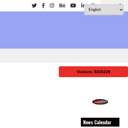
Search
Visitors: 6020229
News Calendar