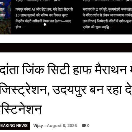
Vijay
- January 7, 2026
0
Vijay
- December 15, 2025
्या
पाल
जयपुर बनेगा AI और डेटा हब: बड़े डेटा सेंटर से
सरकार के 2 वर्ष पूरे, मुख्यमंत्री भजनलाल
नलाल
10 लाख युवाओं को भविष्य का स्किल बूस्ट
ने मंदिर दर्शन से लेकर जनकल्याण कार्यक्
..
केंद्रीय मंत्री अश्विनी वैष्णव का ऐलान—जल्द
तक निभाई जिम्मेदारी मंदिरों में दर्शन-पू
होगा ...
Read More
प्रदेश की सुख-समृद्धि ...
Read Mor
ेदांता जिंक सिटी हाफ मैराथन म
जिस्ट्रेशन, उदयपुर बन रहा 
ेस्टिनेशन
Vijay
- August 8, 2026
0
REAKING NEWS