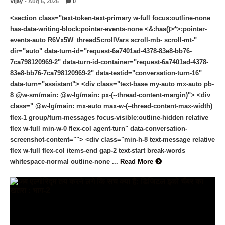
Vijay
- Aug 6, 2026
0
<section class="text-token-text-primary w-full focus:outline-none
has-data-writing-block:pointer-events-none <&:has()>*>:pointer-
events-auto R6Vx5W_threadScrollVars scroll-mb- scroll-mt-"
dir="auto" data-turn-id="request-6a7401ad-4378-83e8-bb76-
7ca798120969-2" data-turn-id-container="request-6a7401ad-4378-
83e8-bb76-7ca798120969-2" data-testid="conversation-turn-16"
data-turn="assistant"> <div class="text-base my-auto mx-auto pb-
8 @w-sm/main: @w-lg/main: px-(--thread-content-margin)"> <div
class=" @w-lg/main: mx-auto max-w-(--thread-content-max-width)
flex-1 group/turn-messages focus-visible:outline-hidden relative
flex w-full min-w-0 flex-col agent-turn" data-conversation-
screenshot-content=""> <div class="min-h-8 text-message relative
flex w-full flex-col items-end gap-2 text-start break-words
whitespace-normal outline-none ...
Read More