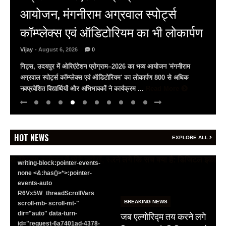
कैसा रहेगा आपका आज, क्या कहता है
भाग्यांक? 6 अगस्त, गुरुवार, 2026
BREAKING NEWS
Vijay
- August 6, 2026
0
जयपुर से दुनिया को भारत
वैदिक पंचांग वैदिक पंचांग और भाग्यांक (Lucky Number) के जरिए जानिए
का संदेश: ब्रिक्स सम्मेलन में
ज्योतिष (Astrologer) पूनम गौड से कैसा रहेगा आपका आज का दिन?
छोटे उद्योगों, स्टार्टअप और
(dusrikhabar.com) वैदिक पंचांग ~ ...
Read More
रोजगार बढ़ाने पर सहमति
Vijay
- August 6, 2026
0
<section class="text-token-
HOT NEWS
EXPLORE ALL
text-primary w-full
focus:outline-none has-data-
writing-block:pointer-events-
none <&:has()>*>:pointer-
events-auto
R6Vx5W_threadScrollVars
BREAKING NEWS
scroll-mb- scroll-mt-"
जब एल्गोरिद्म तय करने लगे
dir="auto" data-turn-
id="request-6a7401ad-4378-