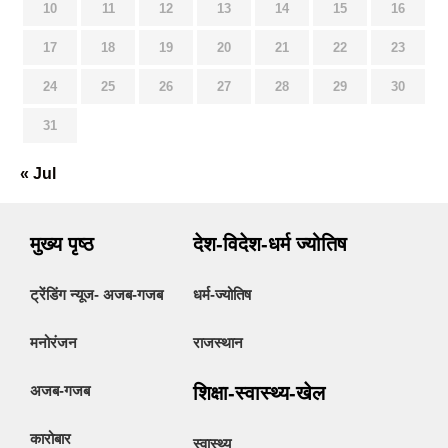
10
11
12
13
14
15
16
17
18
19
20
21
22
23
24
25
26
27
28
29
30
31
« Jul
मुख्य पृष्ठ
देश-विदेश-धर्म ज्योतिष
ट्रेंडिंग न्यूज- अजब-गजब
धर्म-ज्योतिष
मनोरंजन
राजस्थान
अजब-गजब
शिक्षा-स्वास्थ्य-खेल
कारोबार
स्वास्थ्य