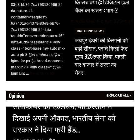
कि सच क्या है: डिजिटल इको
83e8-bb76-7ca798120969-2"
चैंबर का खतरा : भाग-2
data-turn-id-
container="request-
6a7401ad-4378-83e8-bb76-
7ca798120969-2" data-
BREAKING NEWS
testid="conversation-turn-16"
जयपुर डेयरी की किसानों को
data-turn="assistant"> <div
बड़ी सौगात, प्रति किलो फैट
class="text-base my-auto mx-
मूल्य 925रुपए किया, पहली
auto pb-8 @w-sm/main: @w-
lg/main: px-(--thread-content-
बार बाजार में सरस का
margin)"> <div class=" @w-
घेवर…
lg/main: ...
Read More
Opinion
EXPLORE ALL
HOT NEWS
अल्बर्ट हॉल पर राजस्थान दिवस समारोह,
राजस्थानी लोक कलाकारों ने बांधा समां…