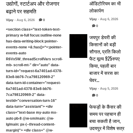
उद्योगों, स्टार्टअप और रोजगार
ऑडिटोरियम का भी
लोकार्पण
बढ़ाने पर सहमति
Vijay
- Aug 6, 2026
Vijay
- Aug 6, 2026
0
0
<section class="text-token-text-
primary w-full focus:outline-none
जयपुर डेयरी की
has-data-writing-block:pointer-
किसानों को बड़ी
events-none <&:has()>*>:pointer-
सौगात, प्रति किलो
events-auto
फैट मूल्य 925रुपए
R6Vx5W_threadScrollVars scroll-
किया, पहली बार
mb- scroll-mt-" dir="auto" data-
turn-id="request-6a7401ad-4378-
बाजार में सरस का
83e8-bb76-7ca798120969-2"
घेवर…
data-turn-id-container="request-
6a7401ad-4378-83e8-bb76-
Vijay
- Aug 5, 2026
7ca798120969-2" data-
0
testid="conversation-turn-16"
फेफड़ों के कैंसर की
data-turn="assistant"> <div
समय पर पहचान ही
class="text-base my-auto mx-
auto pb-8 @w-sm/main: @w-
बचा सकती है जान,
lg/main: px-(--thread-content-
उदयपुर में विशेष सत्र
margin)"> <div class=" @w-