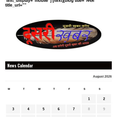
text_display=”mobile”] [/text][blog title=”विदेश ”
title_url=””
News Calendar
August 2026
M
T
W
T
F
S
S
1
2
3
4
5
6
7
8
9