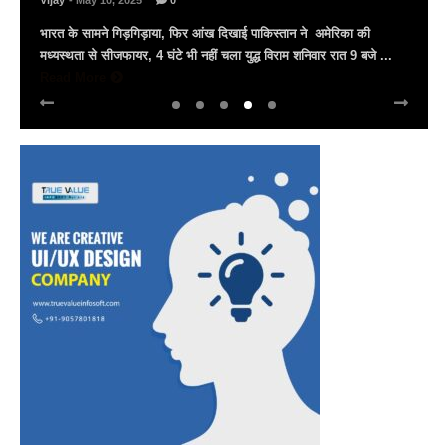
Vijay
- March 30, 2025
0
अल्बर्ट हॉल पर राज्यस्तरीय सांस्कृतिक संध्या का भव्य आयोजन, उमड़ा जन
सैलाब राज्यपाल हरिभाऊ किसनराव बागडे़, मुख्यमंत्री भजनलाल शर्मा और उप
मुख्यमंत्री दिया कुमारी पहुंचे ...
Read More