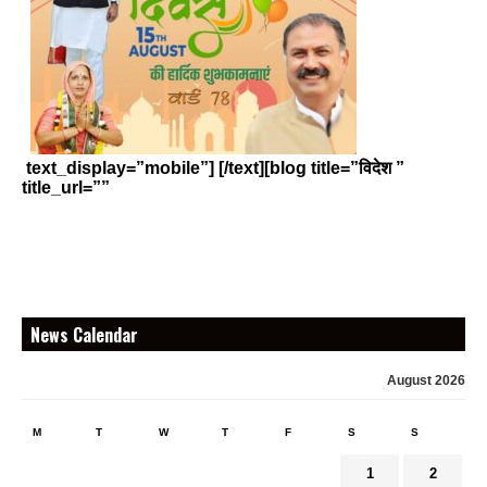
text_display=”mobile”] [/text][blog title=”विदेश ”
title_url=””
News Calendar
August 2026
M
T
W
T
F
S
S
1
2