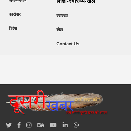
अजब-गजब
शिक्षा-स्वास्थ्य-खेल
कारोबार
स्वास्थ्य
विदेश
खेल
Contact Us