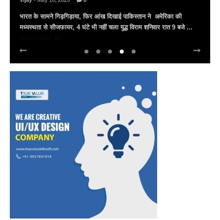
Vijay
- March 30, 2025
0
अल्बर्ट हॉल पर राज्यस्तरीय सांस्कृतिक संध्या का भव्य आयोजन, उमड़ा जन
सैलाब राज्यपाल हरिभाऊ किसनराव बागडे़, मुख्यमंत्री भजनलाल शर्मा और उप
मुख्यमंत्री दिया कुमारी पहुंचे ...
Read More