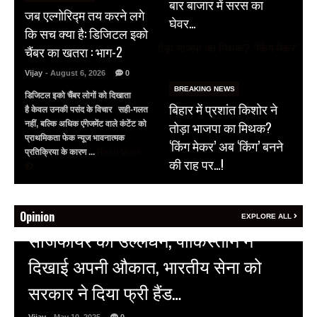
बार बाजार में सरस का
जब एल्गोरिद्म तय करने लगे
घेवर…
कि सच क्या है: डिजिटल इको
चैंबर का खतरा : भाग-2
Vijay
- August 6, 2026
0
BREAKING NEWS
डिजिटल इको चैंबर लोगों को दिखाता
बिहार में प्रशांत किशोर ने
है केवल उनकी पसंद के विचार सही-गलत
तोड़ा भाजपा का मिथक?
नहीं, बल्कि अधिक एंगेजमेंट वाले कंटेंट को
प्राथमिकता फेक न्यूज भावनात्मक
‘किंग मेकर’ अब ‘किंग’ बनने
प्रतिक्रिया के कारण ...
Read More
की राह पर…!
Opinion
EXPLORE ALL
HOT NEWS
अल्बर्ट हॉल पर राजस्थान दिवस समारोह,
राजस्थानी लोक कलाकारों ने बांधा समां…