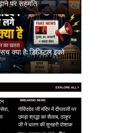
बढ़ाने पर सहमति
 सच क्या है: डिजिटल इको
EXPLORE ALL
HOT NEWS
HOT NEWS
सीजफायर का उल्लंघन,
अल्बर्ट हॉल पर राजस्थान
ली पर
पाकिस्तान ने दिखाई अपनी
समारोह, राजस्थानी लोक
ुर
औकात, भारतीय सेना को सरकार
कलाकारों ने बांधा समां…
शाक
ने दिया फ्री हैंड…
Vijay
- March 30, 2025
0