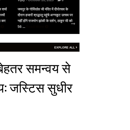
Vijay
- May 10, 2025
0
अल्बर्ट हॉल पर राज्यस्तरीय सांस्कृतिक
के
भारत के सामने गिड़गिड़ाया, फिर आंख दिखाई
का भव्य आयोजन, उमड़ा जन सैलाब रा
्सव पर
पाकिस्तान ने अमेरिका की मध्यस्थता से
हरिभाऊ किसनराव बागडे़, मुख्यमंत्र
 जी को
सीजफायर, 4 घंटे भी नहीं चला युद्ध विराम
शर्मा और उप मुख्यमंत्री दिया कुमारी पहुं
शनिवार रात 9 बजे ...
Read More
Read More
EXPLORE ALL
बेहतर समन्वय से
याय: जस्टिस सुधीर