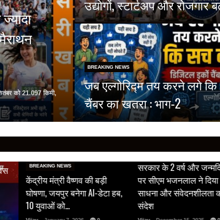
उद्योगों, स्टार्टअप और रोजगार 
 ज्यादा
 मैराथन
BREAKING NEWS
जब एल्गोरिद्म तय करने लगे कि
 सितंबर को 21.097 किमी,
चैंबर का खतरा : भाग-2
BREAKING NEWS
सरकार के 2 वर्ष और जन्मदिन
BREAKING NEWS
पर सीएम भजनलाल ने दिया सेवा,
गोविंददेव जी मंदिर में दीपाव
 हब,
साधना और संवेदनशीलता का
उमड़ा श्रद्धा का सैलाब, ठाक
संदेश
जी ने धारण की सुनहरी पो