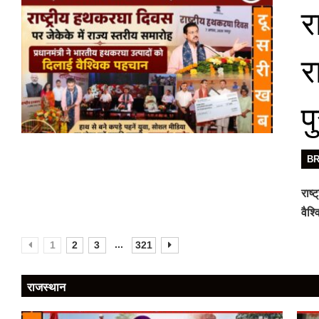
र
र
प
B
राष्
वैश्
...
1
2
3
321
राजस्थान