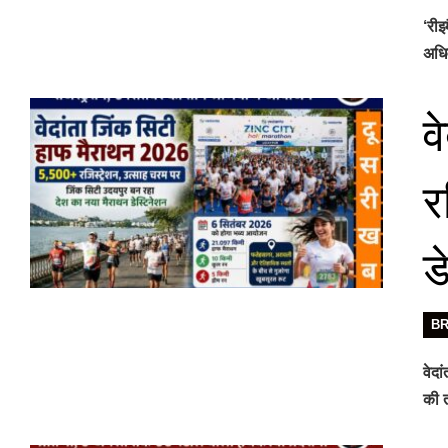
‘रीइ
अधिव
व
र
ड
B
वेदा
की ती