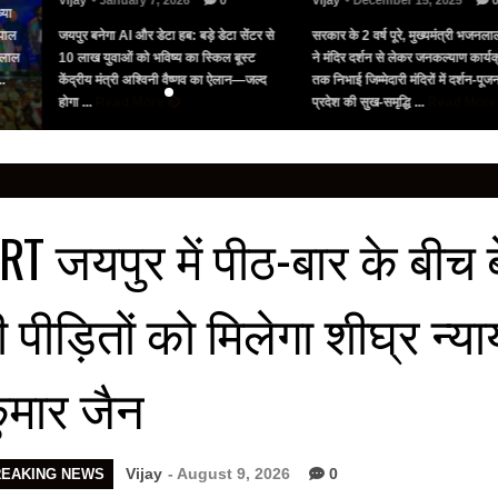
Vijay
- December 15, 2025
0
Vijay
- October 20, 2025
0
टर से
सरकार के 2 वर्ष पूरे, मुख्यमंत्री भजनलाल शर्मा
जयपुर के गोविंददेव जी मंदिर में दीपोत्सव 
ट
ने मंदिर दर्शन से लेकर जनकल्याण कार्यक्रमों
दौरान हजारों श्रद्धालु पहुंचे अन्नकूट उत
ल्द
तक निभाई जिम्मेदारी मंदिरों में दर्शन-पूजन कर
नहीं होंगे राजभोग झांकी के दर्शन, ठाकुर
प्रदेश की सुख-समृद्धि ...
Read More
56 ...
Read More
RT जयपुर में पीठ-बार के बीच 
ी पीड़ितों को मिलेगा शीघ्र न्
ुमार जैन
Vijay
- August 9, 2026
0
REAKING NEWS