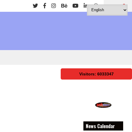
Search
Visitors: 6033347
News Calendar