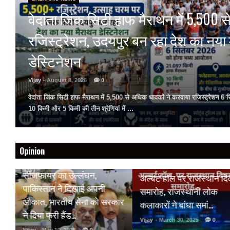
वेदांता जिंक सिटी हाफ मैराथन में 5,500 से
रजिस्ट्रेशन, उदयपुर बन रहा देश का नया
डेस्टिनेशन
Vijay
- August 8, 2026
0
वेदांता जिंक सिटी हाफ मैराथन में 5,500 से अधिक धावकों ने करवाया रजिस्ट्रेशन 6
10 किमी और 5 किमी की तीन श्रेणियां में ...
Read More
Opinion
HOT NEWS
BREAKING NEWS
अल्बर्ट हॉल पर राजस्थान दिवस
केंद्रीय मंत्री वैष्णव की बड़ी
समारोह, राजस्थानी लोक
ार
घोषणा, जयपुर बनेगा AI-डेटा
कलाकारों ने बांधा समां…
10 युवाओं को…
Vijay
- March 30, 2025
0