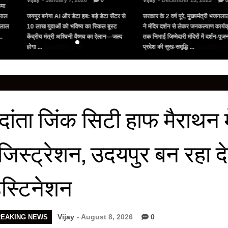
Vijay
- January 7, 2026
0
Vijay
- December 15, 2025
्या
पाल
जयपुर बनेगा AI और डेटा हब: बड़े डेटा सेंटर से
सरकार के 2 वर्ष पूरे, मुख्यमंत्री भजनलाल
नलाल
10 लाख युवाओं को भविष्य का स्किल बूस्ट
ने मंदिर दर्शन से लेकर जनकल्याण कार्यक्
..
केंद्रीय मंत्री अश्विनी वैष्णव का ऐलान—जल्द
तक निभाई जिम्मेदारी मंदिरों में दर्शन-पू
होगा ...
Read More
प्रदेश की सुख-समृद्धि ...
Read Mor
ेदांता जिंक सिटी हाफ मैराथन म
जिस्ट्रेशन, उदयपुर बन रहा 
ेस्टिनेशन
Vijay
- August 8, 2026
0
REAKING NEWS