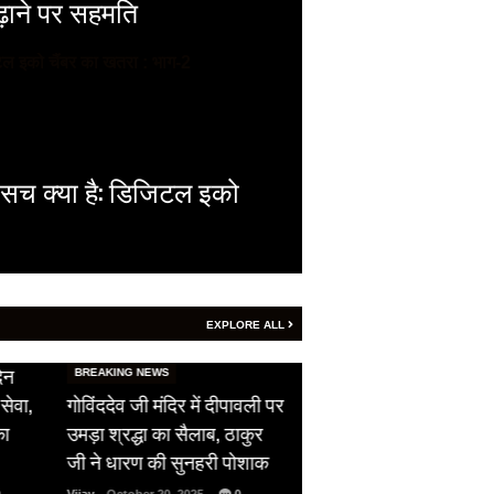
बढ़ाने पर सहमति
 सच क्या है: डिजिटल इको
EXPLORE ALL
HOT NEWS
िन
सीजफायर का उल्लंघन,
BREAKING NEWS
सेवा,
गोविंददेव जी मंदिर में दीपावली पर
पाकिस्तान ने दिखाई अपन
का
उमड़ा श्रद्धा का सैलाब, ठाकुर
औकात, भारतीय सेना को 
जी ने धारण की सुनहरी पोशाक
ने दिया फ्री हैंड…