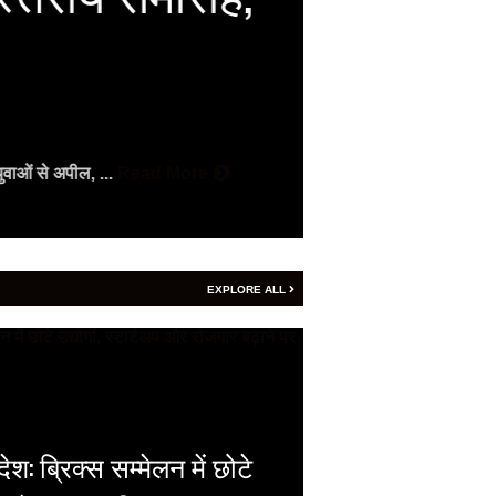
को सिटी
Vijay
- August 7, 2
भारत की BRICS अध्यक्षत
ुवाओं से अपील, ...
Read More
More
EXPLORE ALL
श: ब्रिक्स सम्मेलन में छोटे