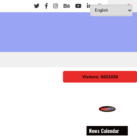
Search
Visitors: 6021026
News Calendar