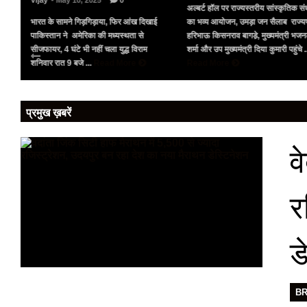
Vijay
- May 10, 2025
0
अल्बर्ट हॉल पर राज्यस्तरीय सांस्कृतिक संध
भारत के सामने गिड़गिड़ाया, फिर आंख दिखाई
का भव्य आयोजन, उमड़ा जन सैलाब राज्य
पर
पाकिस्तान ने अमेरिका की मध्यस्थता से
हरिभाऊ किसनराव बागडे़, मुख्यमंत्री भज
को
सीजफायर, 4 घंटे भी नहीं चला युद्ध विराम
शर्मा और उप मुख्यमंत्री दिया कुमारी पहुंचे .
शनिवार रात 9 बजे ...
Read More
Read More
प्रमुख ख़बरें
व
र
ड
B