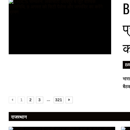
B
प
क
B
भारत
बैठक
...
1
2
3
321
राजस्थान