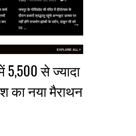
0
Vijay
- October 20, 2025
0
Vijay
- May 10, 2025
0
 शर्मा
जयपुर के गोविंददेव जी मंदिर में दीपोत्सव के
भारत के सामने गिड़गिड़ाया, फिर आंख
रमों
दौरान हजारों श्रद्धालु पहुंचे अन्नकूट उत्सव पर
पाकिस्तान ने अमेरिका की मध्यस्थता 
जन कर
नहीं होंगे राजभोग झांकी के दर्शन, ठाकुर जी को
सीजफायर, 4 घंटे भी नहीं चला युद्ध वि
e
56 ...
Read More
शनिवार रात 9 बजे ...
Read More
EXPLORE ALL
ें 5,500 से ज्यादा
देश का नया मैराथन