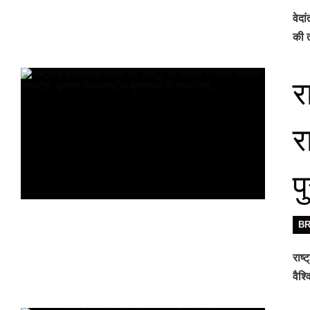
वेदा
की ती
र
र
प
B
राष्
वैश्