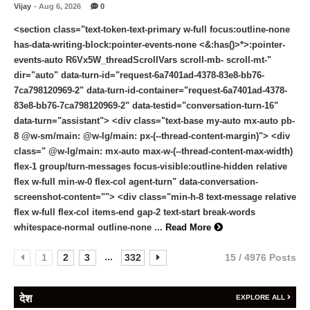
Vijay
- Aug 6, 2026
0
<section class="text-token-text-primary w-full focus:outline-none
has-data-writing-block:pointer-events-none <&:has()>*>:pointer-
events-auto R6Vx5W_threadScrollVars scroll-mb- scroll-mt-"
dir="auto" data-turn-id="request-6a7401ad-4378-83e8-bb76-
7ca798120969-2" data-turn-id-container="request-6a7401ad-4378-
83e8-bb76-7ca798120969-2" data-testid="conversation-turn-16"
data-turn="assistant"> <div class="text-base my-auto mx-auto pb-
8 @w-sm/main: @w-lg/main: px-(--thread-content-margin)"> <div
class=" @w-lg/main: mx-auto max-w-(--thread-content-max-width)
flex-1 group/turn-messages focus-visible:outline-hidden relative
flex w-full min-w-0 flex-col agent-turn" data-conversation-
screenshot-content=""> <div class="min-h-8 text-message relative
flex w-full flex-col items-end gap-2 text-start break-words
whitespace-normal outline-none ...
Read More
...
1
2
3
332
15 / 4976 Posts
देश
EXPLORE ALL