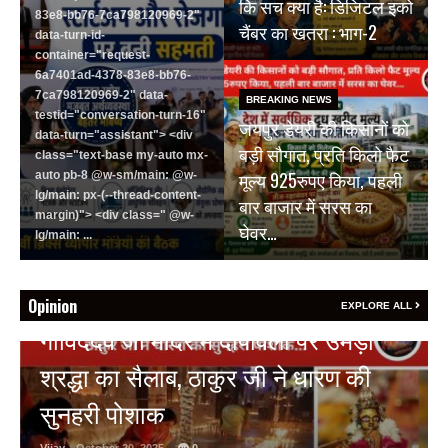
कि सच क्या है: डिजिटल इको
83e8-bb76-7ca798120969-2"
चैंबर का खतरा : भाग-2
data-turn-id-
container="request-
6a7401ad-4378-83e8-bb76-
7ca798120969-2" data-
BREAKING NEWS
testid="conversation-turn-16"
जयपुर डेयरी की किसानों को
data-turn="assistant"> <div
बड़ी सौगात, प्रति किलो फैट
class="text-base my-auto mx-
मूल्य 925रुपए किया, पहली
auto pb-8 @w-sm/main: @w-
lg/main: px-(--thread-content-
बार बाजार में सरस का
margin)"> <div class=" @w-
घेवर…
lg/main: ...
Read More
Opinion
HOT NEWS
EXPLORE ALL
सीजफायर का उल्लंघन, पाकिस्तान ने
दिखाई अपनी औकात, भारतीय सेना को
सरकार ने दिया फ्री हैंड…