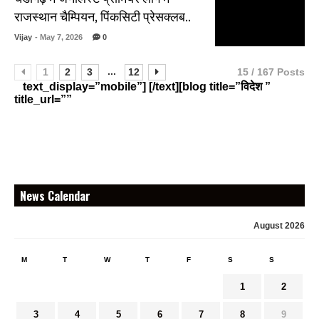
राजस्थान चैम्पियन, पिंकसिटी प्रेसक्लब..
Vijay
- May 7, 2026
0
...
1
2
3
12
15 / 167 Posts
text_display=”mobile”] [/text][blog title=”विदेश ”
title_url=””
News Calendar
August 2026
M
T
W
T
F
S
S
1
2
3
4
5
6
7
8
9