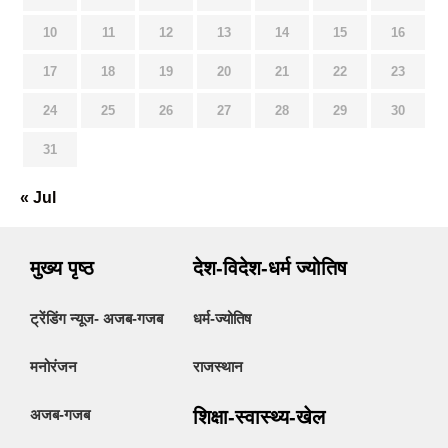
10
11
12
13
14
15
16
17
18
19
20
21
22
23
24
25
26
27
28
29
30
31
« Jul
मुख्य पृष्ठ
देश-विदेश-धर्म ज्योतिष
ट्रेंडिंग न्यूज- अजब-गजब
धर्म-ज्योतिष
मनोरंजन
राजस्थान
अजब-गजब
शिक्षा-स्वास्थ्य-खेल