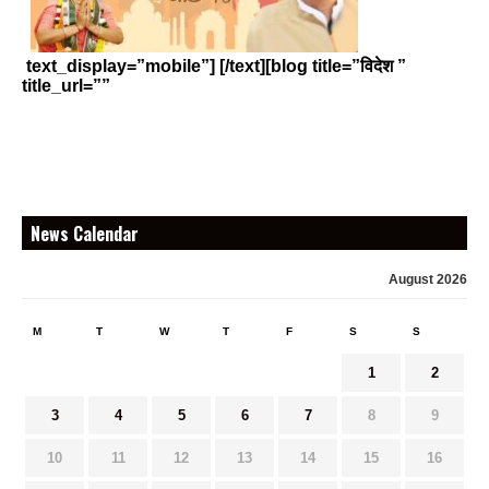
text_display=”mobile”] [/text][blog title=”विदेश ”
title_url=””
News Calendar
August 2026
M
T
W
T
F
S
S
1
2
3
4
5
6
7
8
9
10
11
12
13
14
15
16