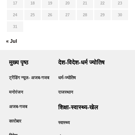
17
18
19
20
21
22
23
24
25
26
27
28
29
30
31
« Jul
मुख्य पृष्ठ
देश-विदेश-धर्म ज्योतिष
ट्रेंडिंग न्यूज- अजब-गजब
धर्म-ज्योतिष
मनोरंजन
राजस्थान
अजब-गजब
शिक्षा-स्वास्थ्य-खेल
कारोबार
स्वास्थ्य