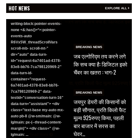
<section class="text-token-
HOT NEWS
EXPLORE ALL
text-primary w-full
focus:outline-none has-data-
writing-block:pointer-events-
none <&:has()>*>:pointer-
events-auto
R6Vx5W_threadScrollVars
BREAKING NEWS
scroll-mb- scroll-mt-"
जब एल्गोरिद्म तय करने लगे
dir="auto" data-turn-
id="request-6a7401ad-4378-
कि सच क्या है: डिजिटल इको
83e8-bb76-7ca798120969-2"
चैंबर का खतरा : भाग-2
data-turn-id-
container="request-
6a7401ad-4378-83e8-bb76-
7ca798120969-2" data-
BREAKING NEWS
testid="conversation-turn-16"
जयपुर डेयरी की किसानों को
data-turn="assistant"> <div
बड़ी सौगात, प्रति किलो फैट
class="text-base my-auto mx-
मूल्य 925रुपए किया, पहली
auto pb-8 @w-sm/main: @w-
lg/main: px-(--thread-content-
बार बाजार में सरस का
margin)"> <div class=" @w-
घेवर…
lg/main: ...
Read More