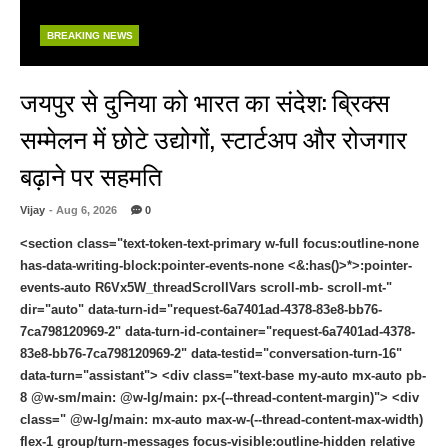
BREAKING NEWS
जयपुर से दुनिया को भारत का संदेश: ब्रिक्स
सम्मेलन में छोटे उद्योगों, स्टार्टअप और रोजगार
बढ़ाने पर सहमति
Vijay
- Aug 6, 2026
0
<section class="text-token-text-primary w-full focus:outline-none
has-data-writing-block:pointer-events-none <&:has()>*>:pointer-
events-auto R6Vx5W_threadScrollVars scroll-mb- scroll-mt-"
dir="auto" data-turn-id="request-6a7401ad-4378-83e8-bb76-
7ca798120969-2" data-turn-id-container="request-6a7401ad-4378-
83e8-bb76-7ca798120969-2" data-testid="conversation-turn-16"
data-turn="assistant"> <div class="text-base my-auto mx-auto pb-
8 @w-sm/main: @w-lg/main: px-(--thread-content-margin)"> <div
class=" @w-lg/main: mx-auto max-w-(--thread-content-max-width)
flex-1 group/turn-messages focus-visible:outline-hidden relative