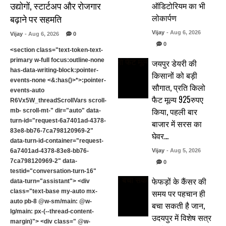
उद्योगों, स्टार्टअप और रोजगार
ऑडिटोरियम का भी
लोकार्पण
बढ़ाने पर सहमति
Vijay
- Aug 6, 2026
Vijay
- Aug 6, 2026
0
0
<section class="text-token-text-
primary w-full focus:outline-none
जयपुर डेयरी की
has-data-writing-block:pointer-
किसानों को बड़ी
events-none <&:has()>*>:pointer-
सौगात, प्रति किलो
events-auto
फैट मूल्य 925रुपए
R6Vx5W_threadScrollVars scroll-
किया, पहली बार
mb- scroll-mt-" dir="auto" data-
turn-id="request-6a7401ad-4378-
बाजार में सरस का
83e8-bb76-7ca798120969-2"
घेवर…
data-turn-id-container="request-
6a7401ad-4378-83e8-bb76-
Vijay
- Aug 5, 2026
7ca798120969-2" data-
0
testid="conversation-turn-16"
फेफड़ों के कैंसर की
data-turn="assistant"> <div
समय पर पहचान ही
class="text-base my-auto mx-
auto pb-8 @w-sm/main: @w-
बचा सकती है जान,
lg/main: px-(--thread-content-
उदयपुर में विशेष सत्र
margin)"> <div class=" @w-