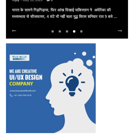
Vijay
- March 30, 2025
0
अल्बर्ट हॉल पर राज्यस्तरीय सांस्कृतिक संध्या का भव्य आयोजन, उमड़ा जन
सैलाब राज्यपाल हरिभाऊ किसनराव बागडे़, मुख्यमंत्री भजनलाल शर्मा और उप
मुख्यमंत्री दिया कुमारी पहुंचे ...
Read More