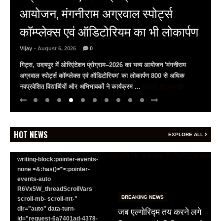
कैसा रहेगा आपका आज, क्या कहता है
भाग्यांक? 6 अगस्त, गुरुवार, 2026
BREAKING NEWS
Vijay
- August 6, 2026
0
जयपुर से दुनिया को भारत
वैदिक पंचांग वैदिक पंचांग और भाग्यांक (Lucky Number) के जरिए जानिए
का संदेश: ब्रिक्स सम्मेलन में
ज्योतिष (Astrologer) पूनम गौड से कैसा रहेगा आपका आज का दिन?
छोटे उद्योगों, स्टार्टअप और
(dusrikhabar.com) वैदिक पंचांग ~ ...
Read More
रोजगार बढ़ाने पर सहमति
Vijay
- August 6, 2026
0
<section class="text-token-
HOT NEWS
EXPLORE ALL
text-primary w-full
focus:outline-none has-data-
writing-block:pointer-events-
none <&:has()>*>:pointer-
events-auto
R6Vx5W_threadScrollVars
BREAKING NEWS
scroll-mb- scroll-mt-"
जब एल्गोरिद्म तय करने लगे
dir="auto" data-turn-
id="request-6a7401ad-4378-