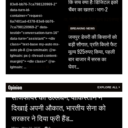
कि सच क्या है: डिजिटल इको
83e8-bb76-7ca798120969-2"
चैंबर का खतरा : भाग-2
data-turn-id-
container="request-
6a7401ad-4378-83e8-bb76-
7ca798120969-2" data-
BREAKING NEWS
testid="conversation-turn-16"
जयपुर डेयरी की किसानों को
data-turn="assistant"> <div
बड़ी सौगात, प्रति किलो फैट
class="text-base my-auto mx-
मूल्य 925रुपए किया, पहली
auto pb-8 @w-sm/main: @w-
lg/main: px-(--thread-content-
बार बाजार में सरस का
margin)"> <div class=" @w-
घेवर…
lg/main: ...
Read More
Opinion
EXPLORE ALL
HOT NEWS
अल्बर्ट हॉल पर राजस्थान दिवस समारोह,
राजस्थानी लोक कलाकारों ने बांधा समां…