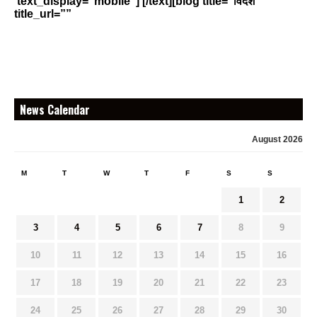
text_display=”mobile”] [/text][blog title=”विदेश ”
title_url=””
News Calendar
August 2026
M
T
W
T
F
S
S
1
2
3
4
5
6
7
8
9
10
11
12
13
14
15
16
17
18
19
20
21
22
23
24
25
26
27
28
29
30