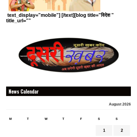
text_display=”mobile”] [/text][blog title=”विदेश ”
title_url=””
News Calendar
August 2026
M
T
W
T
F
S
S
1
2