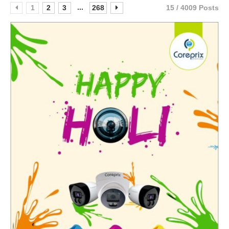
...
1
2
3
268
15 / 4009 Posts