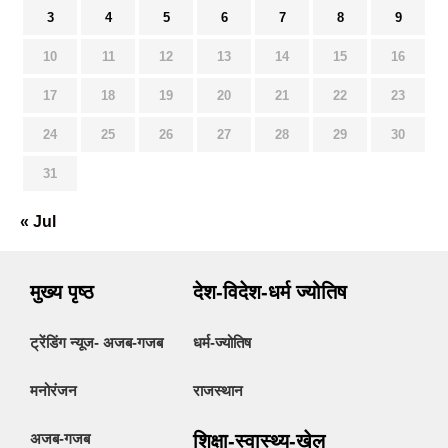
3
4
5
6
7
8
9
10
11
12
13
14
15
16
17
18
19
20
21
22
23
24
25
26
27
28
29
30
31
« Jul
मुख्य पृष्ठ
देश-विदेश-धर्म ज्योतिष
ट्रेंडिंग न्यूज- अजब-गजब
धर्म-ज्योतिष
मनोरंजन
राजस्थान
अजब-गजब
शिक्षा-स्वास्थ्य-खेल