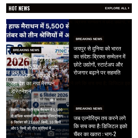
HOT NEWS
EXPLORE ALL
BREAKING NEWS
जयपुर से दुनिया को भारत
BREAKING NEWS
का संदेश: ब्रिक्स सम्मेलन में
वेदांता जिंक सिटी हाफ
छोटे उद्योगों, स्टार्टअप और
मैराथन में 5,500 से ज्यादा
रोजगार बढ़ाने पर सहमति
रजिस्ट्रेशन, उदयपुर बन
रहा देश का नया मैराथन
डेस्टिनेशन
Vijay
- August 8, 2026
0
BREAKING NEWS
वेदांता जिंक सिटी हाफ मैराथन में 5,500
जब एल्गोरिद्म तय करने लगे
से अधिक धावकों ने करवाया रजिस्ट्रेशन
6 सितंबर को 21.097 किमी, 10 किमी
कि सच क्या है: डिजिटल इको
और 5 किमी की तीन श्रेणियां में ...
चैंबर का खतरा : भाग-2
Read More