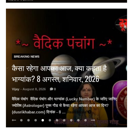
BREAKING NEWS
राष्ट्रीय हथकरघा दिवस पर जयपुर के
जेकेके में राज्य स्तरीय समारोह, बुनकर
राज्यस्तरीय पुरस्कार से सम्मानित…
Vijay
- August 8, 2026
0
राष्ट्रीय हथकरघा दिवस: जेकेके में दिखी बुनकरों की प्रतिभा मंत्री राज्यवर्धन
राठौड़ बोले– भारतीय हथकरघा को पीएम मोदी ने दिलाई वैश्विक पहचान युवाओं से
अपील, ...
Read More