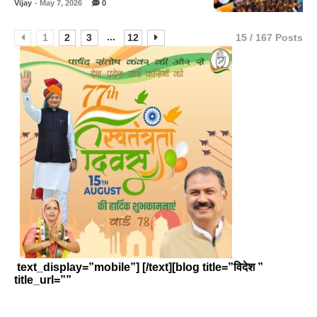
Vijay
- May 7, 2026
0
...
1
2
3
12
15 / 167 Posts
text_display=”mobile”] [/text][blog title=”विदेश ”
title_url=””