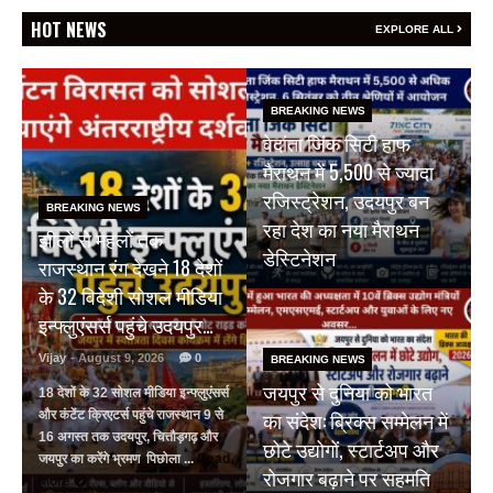
HOT NEWS
EXPLORE ALL
BREAKING NEWS
वेदांता जिंक सिटी हाफ
मैराथन में 5,500 से ज्यादा
रजिस्ट्रेशन, उदयपुर बन
BREAKING NEWS
रहा देश का नया मैराथन
झीलों से महलों तक
डेस्टिनेशन
राजस्थान रंग देखने 18 देशों
के 32 विदेशी सोशल मीडिया
इन्फ्लुएंसर्स पहुंचे उदयपुर…
Vijay
- August 9, 2026
0
BREAKING NEWS
जयपुर से दुनिया को भारत
18 देशों के 32 सोशल मीडिया इन्फ्लुएंसर्स
का संदेश: ब्रिक्स सम्मेलन में
और कंटेंट क्रिएटर्स पहुंचे राजस्थान 9 से
16 अगस्त तक उदयपुर, चित्तौड़गढ़ और
छोटे उद्योगों, स्टार्टअप और
जयपुर का करेंगे भ्रमण पिछोला ...
Read
रोजगार बढ़ाने पर सहमति
More