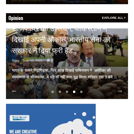
Opinion
EXPLORE ALL
HOT NEWS
अल्बर्ट हॉल पर राजस्थान दिवस समारोह,
राजस्थानी लोक कलाकारों ने बांधा समां…
Vijay
- March 30, 2025
0
अल्बर्ट हॉल पर राज्यस्तरीय सांस्कृतिक संध्या का भव्य आयोजन, उमड़ा जन
सैलाब राज्यपाल हरिभाऊ किसनराव बागडे़, मुख्यमंत्री भजनलाल शर्मा और उप
मुख्यमंत्री दिया कुमारी पहुंचे ...
Read More