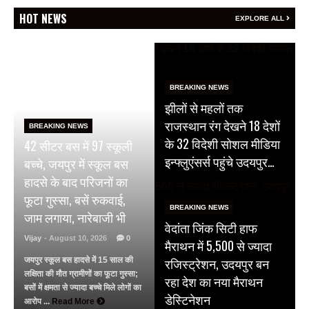
HOT NEWS
EXPLORE ALL
BREAKING NEWS
झीलों से महलों तक
राजस्थान रंग देखने 18 देशों
BREAKING NEWS
के 32 विदेशी सोशल मीडिया
42 सीटर बस में 97 स्कूली
इन्फ्लुएंसर्स पहुंचे उदयपुर…
बच्चे, जयपुर में स्कूल बस
हादसे के बाद परिजनों का
फूटा गुस्सा, बसें रुकवाई,
BREAKING NEWS
जाम लगाया, नारेबाजी भी
वेदांता जिंक सिटी हाफ
Vijay
- August 10, 2026
0
मैराथन में 5,500 से ज्यादा
रजिस्ट्रेशन, उदयपुर बन
जयपुर स्कूल बस हादसे में 15 साल की
लक्षिता की मौत ग्रामीणों का फूटा गुस्सा;
रहा देश का नया मैराथन
बसों में क्षमता से ज्यादा बच्चे मिले लोगों का
डेस्टिनेशन
आरोप ...
Read More