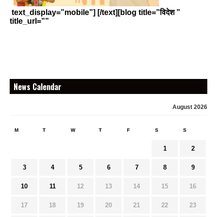
text_display=”mobile”] [/text][blog title=”विदेश ”
title_url=””
News Calendar
August 2026
M
T
W
T
F
S
S
1
2
3
4
5
6
7
8
9
10
11
12
13
14
15
16
17
18
19
20
21
22
23