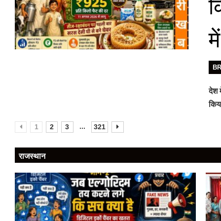
क
म
B
देश 
किया
...
1
2
3
321
राजस्थान