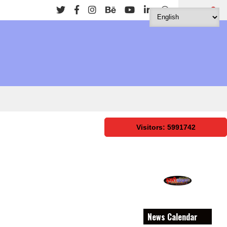
Search
Visitors: 5991742
News Calendar