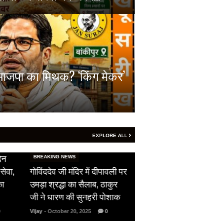
़ा भाजपा का मिथक? ‘किंग मेकर’
EXPLORE ALL
HOT NEWS
िन
सीजफायर का उल्लंघन,
BREAKING NEWS
ेवा,
गोविंददेव जी मंदिर में दीपावली पर
पाकिस्तान ने दिखाई अपनी
ा
उमड़ा श्रद्धा का सैलाब, ठाकुर
औकात, भारतीय सेना को 
जी ने धारण की सुनहरी पोशाक
ने दिया फ्री हैंड…
Vijay
- October 20, 2025
0
Vijay
- May 10, 2025
0