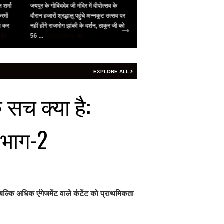
शर्मा
जयपुर के गोविंददेव जी मंदिर में दीपोत्सव के
भारत के सामने गिड़गिड़ाया, फिर आंख 
मों
दौरान हजारों श्रद्धालु पहुंचे अन्नकूट उत्सव पर
पाकिस्तान ने अमेरिका की मध्यस्थता स
न कर
नहीं होंगे राजभोग झांकी के दर्शन, ठाकुर जी को
सीजफायर, 4 घंटे भी नहीं चला युद्ध विर
56 ...
Read More
शनिवार रात 9 बजे ...
Read More
EXPLORE ALL
 सच क्या है:
 भाग-2
्कि अधिक एंगेजमेंट वाले कंटेंट को प्राथमिकता