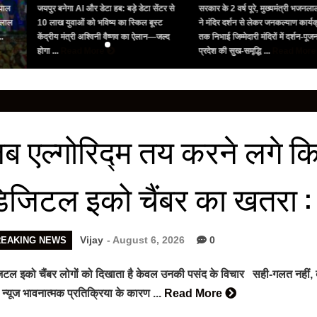
पाल
जयपुर बनेगा AI और डेटा हब: बड़े डेटा सेंटर से
सरकार के 2 वर्ष पूरे, मुख्यमंत्री भजनलाल 
लाल
10 लाख युवाओं को भविष्य का स्किल बूस्ट
ने मंदिर दर्शन से लेकर जनकल्याण कार्यक्र
.
केंद्रीय मंत्री अश्विनी वैष्णव का ऐलान—जल्द
तक निभाई जिम्मेदारी मंदिरों में दर्शन-पूज
होगा ...
Read More
प्रदेश की सुख-समृद्धि ...
Read More
ब एल्गोरिद्म तय करने लगे कि
िजिटल इको चैंबर का खतरा :
Vijay
- August 6, 2026
0
REAKING NEWS
टल इको चैंबर लोगों को दिखाता है केवल उनकी पसंद के विचार सही-गलत नहीं, बल
न्यूज भावनात्मक प्रतिक्रिया के कारण ...
Read More