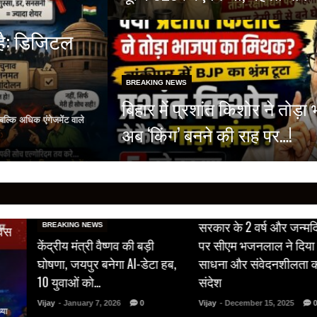
है: डिजिटल
BREAKING NEWS
बिहार में प्रशांत किशोर ने तोड
ल्कि अधिक एंगेजमेंट वाले
अब ‘किंग’ बनने की राह पर…!
BREAKING NEWS
सरकार के 2 वर्ष और जन्मद
BREAKING NEWS
वस
केंद्रीय मंत्री वैष्णव की बड़ी
पर सीएम भजनलाल ने दिया स
घोषणा, जयपुर बनेगा AI-डेटा हब,
साधना और संवेदनशीलता क
10 युवाओं को…
संदेश
Vijay
- January 7, 2026
0
Vijay
- December 15, 2025
0
या