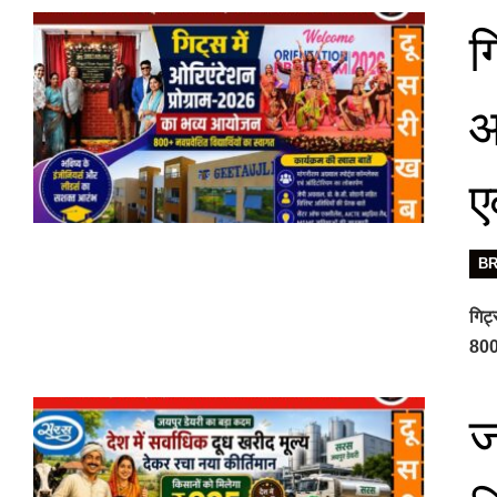
ग
आ
ए
B
गिट्
800 
ज