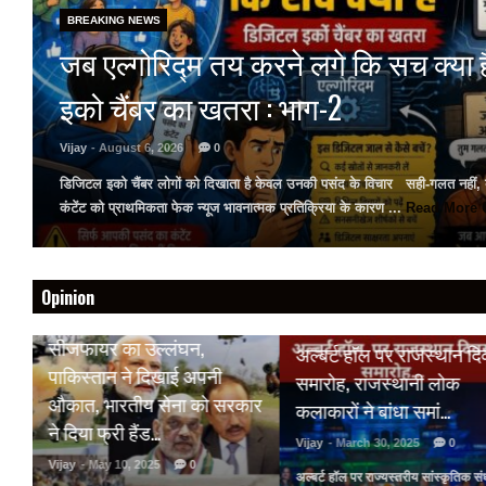
BREAKING NEWS
जब एल्गोरिद्म तय करने लगे कि सच क्या 
इको चैंबर का खतरा : भाग-2
Vijay
- August 6, 2026
0
डिजिटल इको चैंबर लोगों को दिखाता है केवल उनकी पसंद के विचार सही-गलत नहीं, ब
कंटेंट को प्राथमिकता फेक न्यूज भावनात्मक प्रतिक्रिया के कारण ...
Read More
Opinion
HOT NEWS
HOT NEWS
सीजफायर का उल्लंघन,
अल्बर्ट हॉल पर राजस्थान दि
पर
पाकिस्तान ने दिखाई अपनी
समारोह, राजस्थानी लोक
औकात, भारतीय सेना को सरकार
कलाकारों ने बांधा समां…
ने दिया फ्री हैंड…
Vijay
- March 30, 2025
0
Vijay
- May 10, 2025
0
अल्बर्ट हॉल पर राज्यस्तरीय सांस्कृतिक संध्