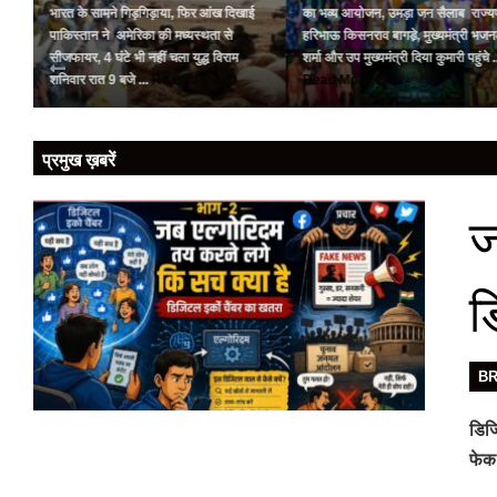
भारत के सामने गिड़गिड़ाया, फिर आंख दिखाई
का भव्य आयोजन, उमड़ा जन सैलाब राज्य
र
पाकिस्तान ने अमेरिका की मध्यस्थता से
हरिभाऊ किसनराव बागडे़, मुख्यमंत्री भजन
ो
सीजफायर, 4 घंटे भी नहीं चला युद्ध विराम
शर्मा और उप मुख्यमंत्री दिया कुमारी पहुंचे ..
शनिवार रात 9 बजे ...
Read More
Read More
प्रमुख ख़बरें
ज
ड
B
डिजि
फेक 