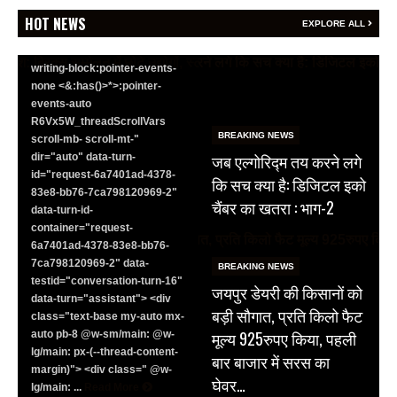
<section class="text-token-
HOT NEWS
EXPLORE ALL
text-primary w-full
focus:outline-none has-data-
writing-block:pointer-events-
none <&:has()>*>:pointer-
events-auto
R6Vx5W_threadScrollVars
BREAKING NEWS
scroll-mb- scroll-mt-"
जब एल्गोरिद्म तय करने लगे
dir="auto" data-turn-
id="request-6a7401ad-4378-
कि सच क्या है: डिजिटल इको
83e8-bb76-7ca798120969-2"
चैंबर का खतरा : भाग-2
data-turn-id-
container="request-
6a7401ad-4378-83e8-bb76-
7ca798120969-2" data-
BREAKING NEWS
testid="conversation-turn-16"
जयपुर डेयरी की किसानों को
data-turn="assistant"> <div
बड़ी सौगात, प्रति किलो फैट
class="text-base my-auto mx-
मूल्य 925रुपए किया, पहली
auto pb-8 @w-sm/main: @w-
lg/main: px-(--thread-content-
बार बाजार में सरस का
margin)"> <div class=" @w-
घेवर…
lg/main: ...
Read More