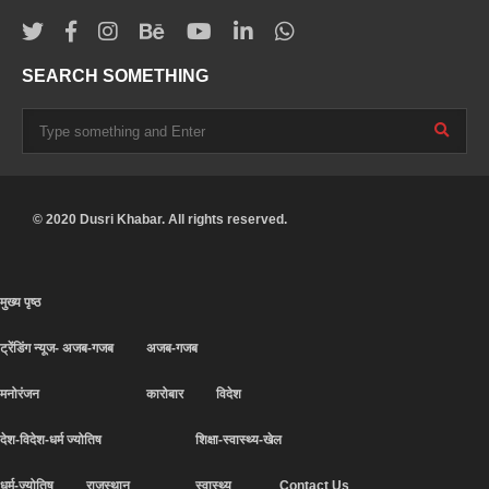
SEARCH SOMETHING
© 2020 Dusri Khabar. All rights reserved.
मुख्य पृष्ठ
ट्रेंडिंग न्यूज- अजब-गजब
अजब-गजब
मनोरंजन
कारोबार
विदेश
देश-विदेश-धर्म ज्योतिष
शिक्षा-स्वास्थ्य-खेल
धर्म-ज्योतिष
राजस्थान
स्वास्थ्य
Contact Us