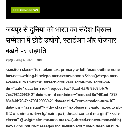
BREAKING NEWS
जयपुर से दुनिया को भारत का संदेश: ब्रिक्स
सम्मेलन में छोटे उद्योगों, स्टार्टअप और रोजगार
बढ़ाने पर सहमति
Vijay
- Aug 6, 2026
0
<section class="text-token-text-primary w-full focus:outline-none
has-data-writing-block:pointer-events-none <&:has()>*>:pointer-
events-auto R6Vx5W_threadScrollVars scroll-mb- scroll-mt-"
dir="auto" data-turn-id="request-6a7401ad-4378-83e8-bb76-
7ca798120969-2" data-turn-id-container="request-6a7401ad-4378-
83e8-bb76-7ca798120969-2" data-testid="conversation-turn-16"
data-turn="assistant"> <div class="text-base my-auto mx-auto pb-
8 @w-sm/main: @w-lg/main: px-(--thread-content-margin)"> <div
class=" @w-lg/main: mx-auto max-w-(--thread-content-max-width)
flex-1 group/turn-messages focus-visible:outline-hidden relative