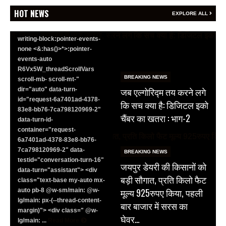
<section class="text-token-
HOT NEWS
EXPLORE ALL
text-primary w-full
focus:outline-none has-data-
writing-block:pointer-events-
none <&:has()>*>:pointer-
events-auto
R6Vx5W_threadScrollVars
BREAKING NEWS
scroll-mb- scroll-mt-"
जब एल्गोरिद्म तय करने लगे
dir="auto" data-turn-
id="request-6a7401ad-4378-
कि सच क्या है: डिजिटल इको
83e8-bb76-7ca798120969-2"
चैंबर का खतरा : भाग-2
data-turn-id-
container="request-
6a7401ad-4378-83e8-bb76-
7ca798120969-2" data-
BREAKING NEWS
testid="conversation-turn-16"
जयपुर डेयरी की किसानों को
data-turn="assistant"> <div
बड़ी सौगात, प्रति किलो फैट
class="text-base my-auto mx-
मूल्य 925रुपए किया, पहली
auto pb-8 @w-sm/main: @w-
lg/main: px-(--thread-content-
बार बाजार में सरस का
margin)"> <div class=" @w-
घेवर…
lg/main: ...
Read More