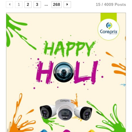
...
1
2
3
268
15 / 4009 Posts