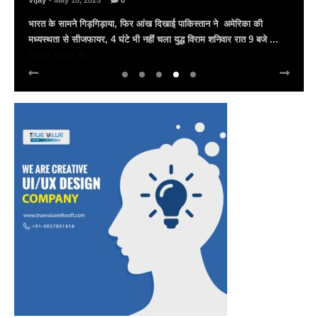
Vijay
- March 30, 2025
0
अल्बर्ट हॉल पर राज्यस्तरीय सांस्कृतिक संध्या का भव्य आयोजन, उमड़ा जन
सैलाब राज्यपाल हरिभाऊ किसनराव बागडे़, मुख्यमंत्री भजनलाल शर्मा और उप
मुख्यमंत्री दिया कुमारी पहुंचे ...
Read More