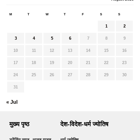
M
T
W
T
F
S
S
1
2
3
4
5
6
7
8
9
10
11
12
13
14
15
16
17
18
19
20
21
22
23
24
25
26
27
28
29
30
31
« Jul
मुख्य पृष्ठ
देश-विदेश-धर्म ज्योतिष
ट्रेंडिंग न्यूज- अजब-गजब
धर्म-ज्योतिष