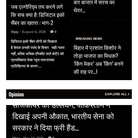
बार बाजार में सरस का
जब एल्गोरिद्म तय करने लगे
घेवर…
कि सच क्या है: डिजिटल इको
चैंबर का खतरा : भाग-2
Vijay
- August 6, 2026
0
BREAKING NEWS
डिजिटल इको चैंबर लोगों को दिखाता
बिहार में प्रशांत किशोर ने
है केवल उनकी पसंद के विचार सही-गलत
तोड़ा भाजपा का मिथक?
नहीं, बल्कि अधिक एंगेजमेंट वाले कंटेंट को
प्राथमिकता फेक न्यूज भावनात्मक
‘किंग मेकर’ अब ‘किंग’ बनने
प्रतिक्रिया के कारण ...
Read More
की राह पर…!
Opinion
EXPLORE ALL
HOT NEWS
अल्बर्ट हॉल पर राजस्थान दिवस समारोह,
राजस्थानी लोक कलाकारों ने बांधा समां…