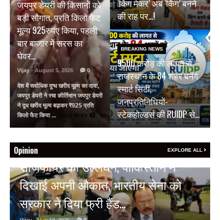
‘किंग मेकर’ अब ‘किंग’ बनने
जयपुर डेयरी की किसानों को
की राह पर…!
बड़ी सौगात, प्रति किलो फैट
मूल्य 925रुपए किया, पहली
बार बाजार में सरस का
BREAKING NEWS
घेवर…
₹9500 करोड़ की लागत से
Vijay
- August 5, 2026
0
राजस्थान के 84 शहर बनेंगे
स्मार्ट सिटी,
देश में सर्वाधिक दुग्ध खरीद मूल्य का दावा,
जयपुर डेयरी ने रचा कीर्तिमान जयपुर डेयरी
जनप्रतिनिधियों-
ने दूध खरीद मूल्य बढ़ाकर ₹925 प्रति
स्टेकहोल्डर्स की RUIDP से…
किलो फैट किया ...
Read More
Opinion
EXPLORE ALL
HOT NEWS
अल्बर्ट हॉल पर राजस्थान दिवस समारोह,
राजस्थानी लोक कलाकारों ने बांधा समां…