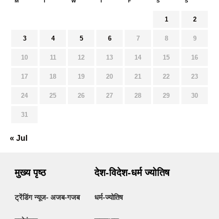
M
T
W
T
F
S
S
1
2
3
4
5
6
7
8
9
10
11
12
13
14
15
16
17
18
19
20
21
22
23
24
25
26
27
28
29
30
31
« Jul
मुख्य पृष्ठ
देश-विदेश-धर्म ज्योतिष
ट्रेंडिंग न्यूज- अजब-गजब
धर्म-ज्योतिष