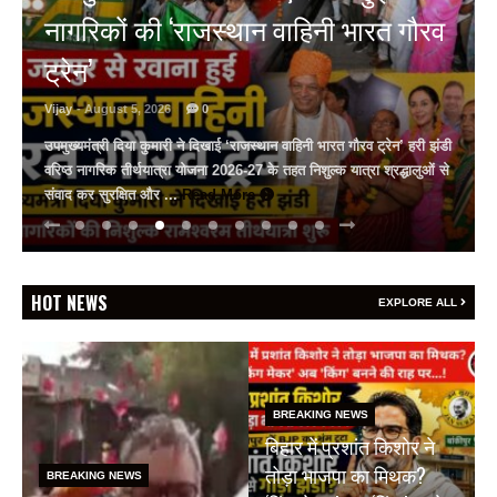
कैसा रहेगा आपका आज, क्या कहता है
भाग्यांक? 5 अगस्त, बुधवार, 2026
Vijay
- August 4, 2026
0
वैदिक पंचांग वैदिक पंचांग और भाग्यांक (Lucky Number) के जरिए जानिए
ज्योतिष (Astrologer) पूनम गौड से कैसा रहेगा आपका आज का दिन?
(dusrikhabar.com) दिनांक - 5 ...
Read More
HOT NEWS
EXPLORE ALL
BREAKING NEWS
बिहार में प्रशांत किशोर ने
तोड़ा भाजपा का मिथक?
BREAKING NEWS