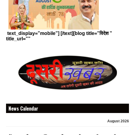
text_display=”mobile”] [/text][blog title=”विदेश ”
title_url=””
News Calendar
August 2026