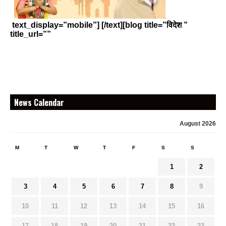
text_display=”mobile”] [/text][blog title=”विदेश ”
title_url=””
News Calendar
August 2026
M
T
W
T
F
S
S
1
2
3
4
5
6
7
8
9
10
11
12
13
14
15
16
17
18
19
20
21
22
23