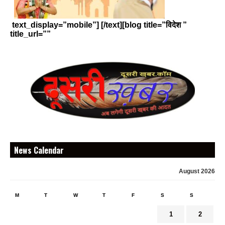
text_display=”mobile”] [/text][blog title=”विदेश ”
title_url=””
News Calendar
August 2026
M
T
W
T
F
S
S
1
2