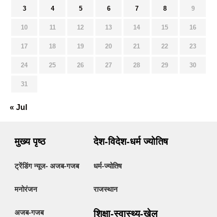
3
4
5
6
7
8
9
10
11
12
13
14
15
16
17
18
19
20
21
22
23
24
25
26
27
28
29
30
31
« Jul
मुख्य पृष्ठ
देश-विदेश-धर्म ज्योतिष
ट्रेंडिंग न्यूज- अजब-गजब
धर्म-ज्योतिष
मनोरंजन
राजस्थान
अजब-गजब
शिक्षा-स्वास्थ्य-खेल