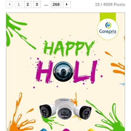
...
1
2
3
268
15 / 4009 Posts