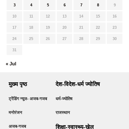
3
4
5
6
7
8
9
10
11
12
13
14
15
16
17
18
19
20
21
22
23
24
25
26
27
28
29
30
31
« Jul
मुख्य पृष्ठ
देश-विदेश-धर्म ज्योतिष
ट्रेंडिंग न्यूज- अजब-गजब
धर्म-ज्योतिष
मनोरंजन
राजस्थान
अजब-गजब
शिक्षा-स्वास्थ्य-खेल