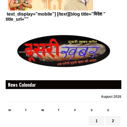
text_display=”mobile”] [/text][blog title=”विदेश ”
title_url=””
News Calendar
August 2026
M
T
W
T
F
S
S
1
2