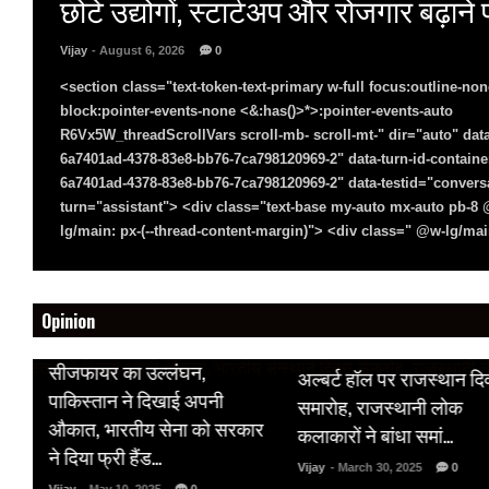
छोटे उद्योगों, स्टार्टअप और रोजगार बढ़ान
Vijay
- August 6, 2026
0
<section class="text-token-text-primary w-full focus:outline-non
block:pointer-events-none <&:has()>*>:pointer-events-auto
R6Vx5W_threadScrollVars scroll-mb- scroll-mt-" dir="auto" data
6a7401ad-4378-83e8-bb76-7ca798120969-2" data-turn-id-containe
6a7401ad-4378-83e8-bb76-7ca798120969-2" data-testid="conversa
turn="assistant"> <div class="text-base my-auto mx-auto pb-
lg/main: px-(--thread-content-margin)"> <div class=" @w-lg/main
Opinion
HOT NEWS
HOT NEWS
सीजफायर का उल्लंघन,
अल्बर्ट हॉल पर राजस्थान द
 पर
पाकिस्तान ने दिखाई अपनी
समारोह, राजस्थानी लोक
औकात, भारतीय सेना को सरकार
कलाकारों ने बांधा समां…
क
ने दिया फ्री हैंड…
Vijay
- March 30, 2025
0