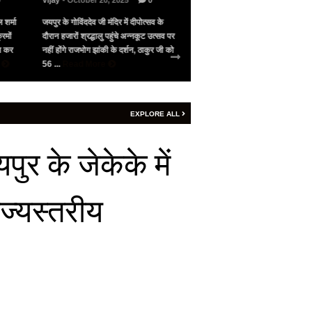
0
Vijay
- October 20, 2025
0
Vijay
- May 10, 2025
0
 शर्मा
जयपुर के गोविंददेव जी मंदिर में दीपोत्सव के
भारत के सामने गिड़गिड़ाया, फिर आंख
रमों
दौरान हजारों श्रद्धालु पहुंचे अन्नकूट उत्सव पर
पाकिस्तान ने अमेरिका की मध्यस्थता 
जन कर
नहीं होंगे राजभोग झांकी के दर्शन, ठाकुर जी को
सीजफायर, 4 घंटे भी नहीं चला युद्ध वि
e
56 ...
Read More
शनिवार रात 9 बजे ...
Read More
EXPLORE ALL
र के जेकेके में
ाज्यस्तरीय