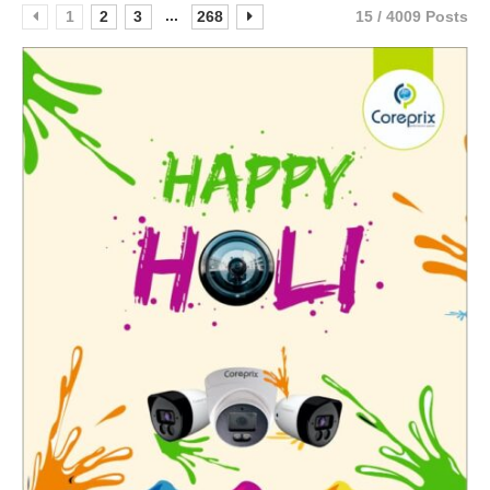
...
1
2
3
268
15 / 4009 Posts