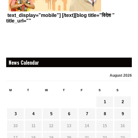
text_display=”mobile”] [/text][blog title=”विदेश ”
title_url=””
News Calendar
August 2026
M
T
W
T
F
S
S
1
2
3
4
5
6
7
8
9
10
11
12
13
14
15
16
17
18
19
20
21
22
23