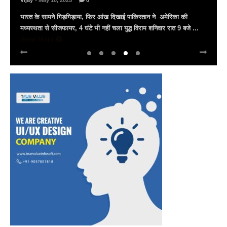
Vijay
- March 30, 2025
0
अल्बर्ट हॉल पर राज्यस्तरीय सांस्कृतिक संध्या का भव्य आयोजन, उमड़ा जन
सैलाब राज्यपाल हरिभाऊ किसनराव बागडे़, मुख्यमंत्री भजनलाल शर्मा और उप
मुख्यमंत्री दिया कुमारी पहुंचे ...
Read More