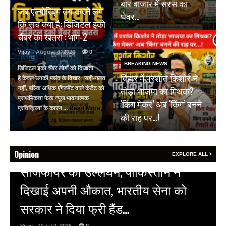
बार बाजार में सरस का
जब एल्गोरिद्म तय करने लगे
घेवर…
कि सच क्या है: डिजिटल इको
चैंबर का खतरा : भाग-2
Vijay
- August 6, 2026
0
BREAKING NEWS
डिजिटल इको चैंबर लोगों को दिखाता
बिहार में प्रशांत किशोर ने
है केवल उनकी पसंद के विचार सही-गलत
तोड़ा भाजपा का मिथक?
नहीं, बल्कि अधिक एंगेजमेंट वाले कंटेंट को
प्राथमिकता फेक न्यूज भावनात्मक
‘किंग मेकर’ अब ‘किंग’ बनने
प्रतिक्रिया के कारण ...
Read More
की राह पर…!
Opinion
EXPLORE ALL
HOT NEWS
अल्बर्ट हॉल पर राजस्थान दिवस समारोह,
राजस्थानी लोक कलाकारों ने बांधा समां…