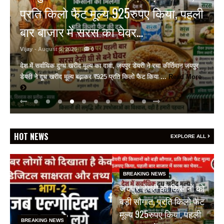
बचा सकती है जान, उदयपुर में विशेष सत्र
आयोजित
Vijay
- August 5, 2026
0
गीतांजलि मेडिकल कॉलेज में विशेषज्ञों ने दी आधुनिक सर्जरी की जानकारी
गीतांजलि मेडिकल कॉलेज एंड हॉस्पिटल में फेफड़ों के कैंसर पर जागरूकता सत्र
सर्जिकल ऑन्कोलॉजिस्ट ...
Read More
HOT NEWS
EXPLORE ALL
BREAKING NEWS
जयपुर डेयरी की किसानों को
बड़ी सौगात, प्रति किलो फैट
मूल्य 925रुपए किया, पहली
BREAKING NEWS