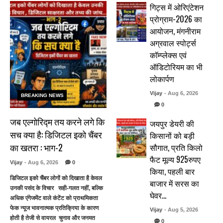
गिट्स में ओरिएंटेशन
प्रोग्राम-2026 का
आयोजन, मंगनीराम
अग्रवाल स्पोर्ट्स
कॉम्प्लेक्स एवं
ऑडिटोरियम का भी
लोकार्पण
Vijay
- Aug 6, 2026
BREAKING NEWS
0
जब एल्गोरिद्म तय करने लगे कि
जयपुर डेयरी की
सच क्या है: डिजिटल इको चैंबर
किसानों को बड़ी
का खतरा : भाग-2
सौगात, प्रति किलो
फैट मूल्य 925रुपए
Vijay
- Aug 6, 2026
0
किया, पहली बार
डिजिटल इको चैंबर लोगों को दिखाता है केवल
बाजार में सरस का
उनकी पसंद के विचार सही-गलत नहीं, बल्कि
घेवर…
अधिक एंगेजमेंट वाले कंटेंट को प्राथमिकता
फेक न्यूज भावनात्मक प्रतिक्रिया के कारण
Vijay
- Aug 5, 2026
होती है तेजी से वायरल चुनाव और जनमत
0