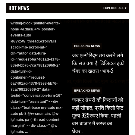
<section class="text-token-
HOT NEWS
EXPLORE ALL
text-primary w-full
focus:outline-none has-data-
writing-block:pointer-events-
none <&:has()>*>:pointer-
events-auto
R6Vx5W_threadScrollVars
BREAKING NEWS
scroll-mb- scroll-mt-"
जब एल्गोरिद्म तय करने लगे
dir="auto" data-turn-
id="request-6a7401ad-4378-
कि सच क्या है: डिजिटल इको
83e8-bb76-7ca798120969-2"
चैंबर का खतरा : भाग-2
data-turn-id-
container="request-
6a7401ad-4378-83e8-bb76-
7ca798120969-2" data-
BREAKING NEWS
testid="conversation-turn-16"
जयपुर डेयरी की किसानों को
data-turn="assistant"> <div
बड़ी सौगात, प्रति किलो फैट
class="text-base my-auto mx-
मूल्य 925रुपए किया, पहली
auto pb-8 @w-sm/main: @w-
lg/main: px-(--thread-content-
बार बाजार में सरस का
margin)"> <div class=" @w-
घेवर…
lg/main: ...
Read More