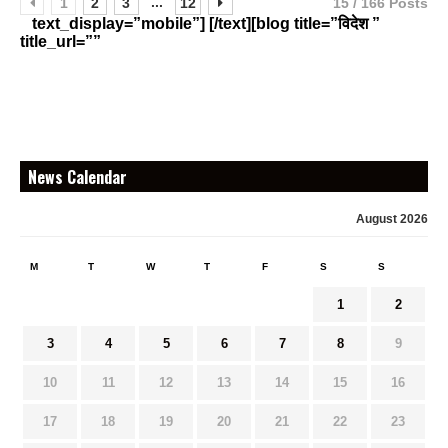
...
1
2
3
12
15 / 166 Posts
text_display=”mobile”] [/text][blog title=”विदेश ”
title_url=””
News Calendar
August 2026
M
T
W
T
F
S
S
1
2
3
4
5
6
7
8
9
10
11
12
13
14
15
16
17
18
19
20
21
22
23