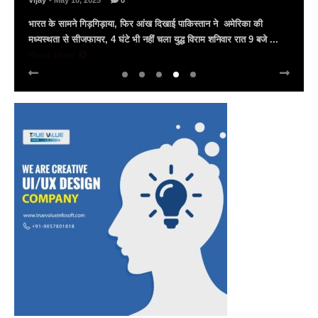
Vijay
- March 30, 2025
0
अल्बर्ट हॉल पर राज्यस्तरीय सांस्कृतिक संध्या का भव्य आयोजन, उमड़ा जन
सैलाब राज्यपाल हरिभाऊ किसनराव बागडे़, मुख्यमंत्री भजनलाल शर्मा और उप
मुख्यमंत्री दिया कुमारी पहुंचे ...
Read More