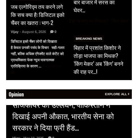
बार बाजार में सरस का
जब एल्गोरिद्म तय करने लगे
घेवर…
कि सच क्या है: डिजिटल इको
चैंबर का खतरा : भाग-2
Vijay
- August 6, 2026
0
BREAKING NEWS
डिजिटल इको चैंबर लोगों को दिखाता
बिहार में प्रशांत किशोर ने
है केवल उनकी पसंद के विचार सही-गलत
तोड़ा भाजपा का मिथक?
नहीं, बल्कि अधिक एंगेजमेंट वाले कंटेंट को
प्राथमिकता फेक न्यूज भावनात्मक
‘किंग मेकर’ अब ‘किंग’ बनने
प्रतिक्रिया के कारण ...
Read More
की राह पर…!
Opinion
EXPLORE ALL
HOT NEWS
अल्बर्ट हॉल पर राजस्थान दिवस समारोह,
राजस्थानी लोक कलाकारों ने बांधा समां…