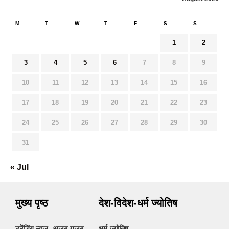
M
T
W
T
F
S
S
1
2
3
4
5
6
7
8
9
10
11
12
13
14
15
16
17
18
19
20
21
22
23
24
25
26
27
28
29
30
31
« Jul
मुख्य पृष्ठ
देश-विदेश-धर्म ज्योतिष
ट्रेंडिंग न्यूज- अजब-गजब
धर्म-ज्योतिष