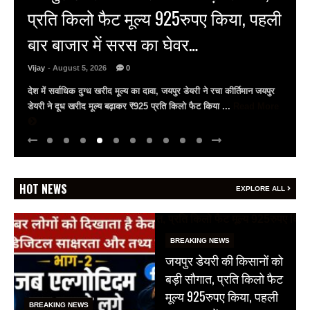
बचा सकती है जान, उदयपुर में विशेष सत्र
आयोजित
Vijay
- August 5, 2026
0
गीतांजलि मेडिकल कॉलेज में विशेषज्ञों ने दी आधुनिक सर्जरी की जानकारी
गीतांजलि मेडिकल कॉलेज एंड हॉस्पिटल में फेफड़ों के कैंसर पर जागरूकता सत्र
सर्जिकल ऑन्कोलॉजिस्ट ...
Read More
HOT NEWS
EXPLORE ALL
BREAKING NEWS
जयपुर डेयरी की किसानों को
बड़ी सौगात, प्रति किलो फैट
मूल्य 925रुपए किया, पहली
BREAKING NEWS