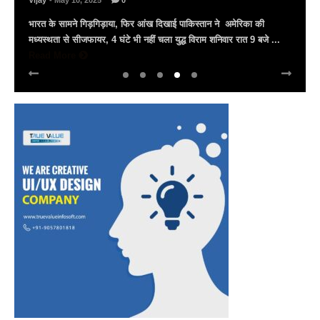
Vijay
- March 30, 2025
0
अल्बर्ट हॉल पर राज्यस्तरीय सांस्कृतिक संध्या का भव्य आयोजन, उमड़ा जन
सैलाब राज्यपाल हरिभाऊ किसनराव बागडे़, मुख्यमंत्री भजनलाल शर्मा और उप
मुख्यमंत्री दिया कुमारी पहुंचे ...
Read More