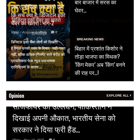
बार बाजार में सरस का
जब एल्गोरिद्म तय करने लगे
घेवर…
कि सच क्या है: डिजिटल इको
चैंबर का खतरा : भाग-2
Vijay
- August 6, 2026
0
BREAKING NEWS
डिजिटल इको चैंबर लोगों को दिखाता
बिहार में प्रशांत किशोर ने
है केवल उनकी पसंद के विचार सही-गलत
तोड़ा भाजपा का मिथक?
नहीं, बल्कि अधिक एंगेजमेंट वाले कंटेंट को
प्राथमिकता फेक न्यूज भावनात्मक
‘किंग मेकर’ अब ‘किंग’ बनने
प्रतिक्रिया के कारण ...
Read More
की राह पर…!
Opinion
EXPLORE ALL
HOT NEWS
अल्बर्ट हॉल पर राजस्थान दिवस समारोह,
राजस्थानी लोक कलाकारों ने बांधा समां…