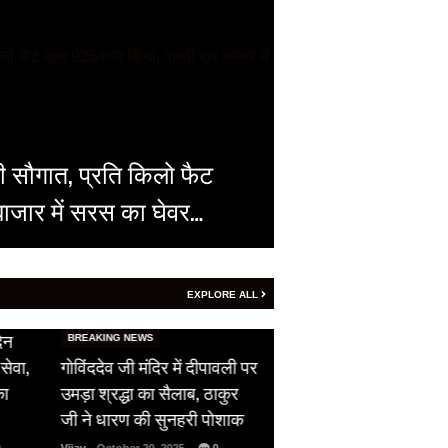
ी सौगात, प्रति किलो फैट
बाजार में सरस का घेवर…
EXPLORE ALL
HOT NEWS
िन
सीजफायर का उल्लंघन,
BREAKING NEWS
सेवा,
गोविंददेव जी मंदिर में दीपावली पर
पाकिस्तान ने दिखाई अपन
का
उमड़ा श्रद्धा का सैलाब, ठाकुर
औकात, भारतीय सेना को 
जी ने धारण की सुनहरी पोशाक
ने दिया फ्री हैंड…