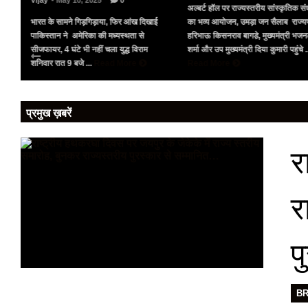
Vijay
- May 10, 2025
0
अल्बर्ट हॉल पर राज्यस्तरीय सांस्कृतिक संध
भारत के सामने गिड़गिड़ाया, फिर आंख दिखाई
का भव्य आयोजन, उमड़ा जन सैलाब राज्य
पर
पाकिस्तान ने अमेरिका की मध्यस्थता से
हरिभाऊ किसनराव बागडे़, मुख्यमंत्री भज
को
सीजफायर, 4 घंटे भी नहीं चला युद्ध विराम
शर्मा और उप मुख्यमंत्री दिया कुमारी पहुंचे .
शनिवार रात 9 बजे ...
Read More
Read More
प्रमुख ख़बरें
र
र
प
B