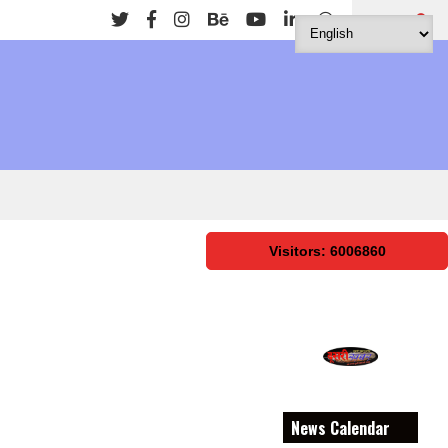
Search
Visitors: 6006860
News Calendar