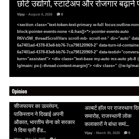
छोटे उद्योगों, स्टार्टअप और रोजगार बढ़ान
Vijay
- August 6, 2026
0
<section class="text-token-text-primary w-full focus:outline-non
block:pointer-events-none <&:has()>*>:pointer-events-auto
R6Vx5W_threadScrollVars scroll-mb- scroll-mt-" dir="auto" data
6a7401ad-4378-83e8-bb76-7ca798120969-2" data-turn-id-containe
6a7401ad-4378-83e8-bb76-7ca798120969-2" data-testid="conversa
turn="assistant"> <div class="text-base my-auto mx-auto pb-
lg/main: px-(--thread-content-margin)"> <div class=" @w-lg/main
Opinion
HOT NEWS
HOT NEWS
सीजफायर का उल्लंघन,
अल्बर्ट हॉल पर राजस्थान द
 पर
पाकिस्तान ने दिखाई अपनी
समारोह, राजस्थानी लोक
औकात, भारतीय सेना को सरकार
कलाकारों ने बांधा समां…
क
ने दिया फ्री हैंड…
Vijay
- March 30, 2025
0