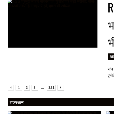
R
भ
भ
B
संघ 
एंट
...
1
2
3
321
राजस्थान