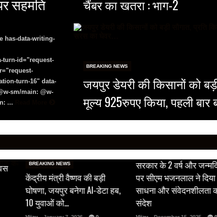
े पर सहमति
चैंबर का खतरा : भाग-2
e has-data-writing-
-turn-id="request-
BREAKING NEWS
r="request-
जयपुर डेयरी की किसानों को बड़
tion-turn-16" data-
8 @w-sm/main: @w-
मूल्य 925रुपए किया, पहली बार 
: ...
Read More
BREAKING NEWS
सरकार के 2 वर्ष और जन्मद
BREAKING NEWS
िवस
केंद्रीय मंत्री वैष्णव की बड़ी
पर सीएम भजनलाल ने दिया 
घोषणा, जयपुर बनेगा AI-डेटा हब,
साधना और संवेदनशीलता 
10 युवाओं को…
संदेश