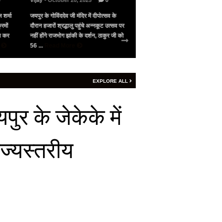
0
Vijay
- October 20, 2025
0
Vijay
- May 10, 2025
0
 शर्मा
जयपुर के गोविंददेव जी मंदिर में दीपोत्सव के
भारत के सामने गिड़गिड़ाया, फिर आंख
रमों
दौरान हजारों श्रद्धालु पहुंचे अन्नकूट उत्सव पर
पाकिस्तान ने अमेरिका की मध्यस्थता 
जन कर
नहीं होंगे राजभोग झांकी के दर्शन, ठाकुर जी को
सीजफायर, 4 घंटे भी नहीं चला युद्ध वि
e
56 ...
Read More
शनिवार रात 9 बजे ...
Read More
EXPLORE ALL
र के जेकेके में
ाज्यस्तरीय