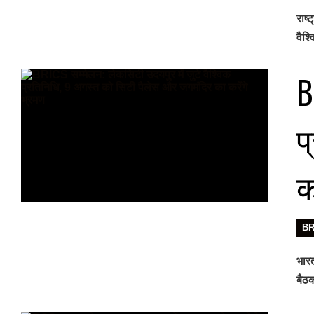
राष्
वैश्
B
प
क
B
भारत
बैठक