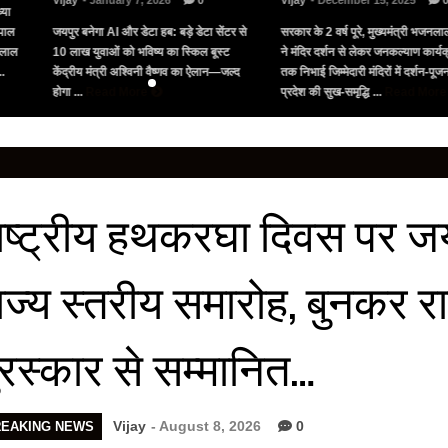
Vijay
- January 7, 2026
0
Vijay
- December 15, 2025
्या
पाल
जयपुर बनेगा AI और डेटा हब: बड़े डेटा सेंटर से
सरकार के 2 वर्ष पूरे, मुख्यमंत्री भजनलाल
नलाल
10 लाख युवाओं को भविष्य का स्किल बूस्ट
ने मंदिर दर्शन से लेकर जनकल्याण कार्यक्
..
केंद्रीय मंत्री अश्विनी वैष्णव का ऐलान—जल्द
तक निभाई जिम्मेदारी मंदिरों में दर्शन-पू
होगा ...
Read More
प्रदेश की सुख-समृद्धि ...
Read Mor
ाष्ट्रीय हथकरघा दिवस पर जयपु
ाज्य स्तरीय समारोह, बुनकर र
ुरस्कार से सम्मानित…
Vijay
- August 8, 2026
0
REAKING NEWS