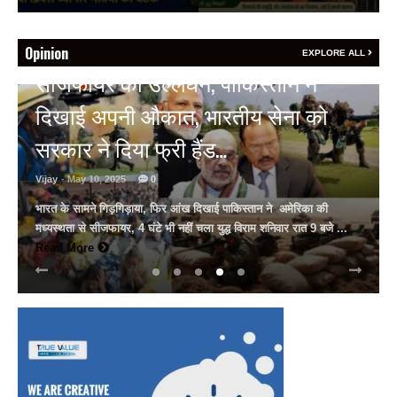
Opinion
EXPLORE ALL
HOT NEWS
अल्बर्ट हॉल पर राजस्थान दिवस समारोह,
राजस्थानी लोक कलाकारों ने बांधा समां…
Vijay
- March 30, 2025
0
अल्बर्ट हॉल पर राज्यस्तरीय सांस्कृतिक संध्या का भव्य आयोजन, उमड़ा जन
सैलाब राज्यपाल हरिभाऊ किसनराव बागडे़, मुख्यमंत्री भजनलाल शर्मा और उप
मुख्यमंत्री दिया कुमारी पहुंचे ...
Read More