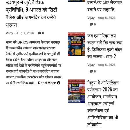
उदयपुर में जुटे वैश्विक
स्टार्टअप और रोजगार
प्रतिनिधि, 9 अगस्त को सिटी
बढ़ाने पर सहमति
पैलेस और जगमंदिर का करेंगे
Vijay
- Aug 6, 2026
भ्रमण
0
Vijay
- Aug 7, 2026
0
जब एल्गोरिद्म तय
करने लगे कि सच क्या
भारत की BRICS अध्यक्षता के तहत उदयपुर
है: डिजिटल इको चैंबर
में उच्चस्तरीय सम्मेलन ताज फतेह प्रकाश
पैलेस में प्रतिस्पर्धा प्राधिकरणों के प्रमुखों की
का खतरा : भाग-2
बैठक इंडोनेशिया, दक्षिण अफ्रीका और रूस
Vijay
- Aug 6, 2026
सहित कई देशों के प्रतिनिधि पहुंचे एयरपोर्ट पर
राजस्थानी संस्कृति के साथ पारंपरिक स्वागत
0
व्यापार, तकनीक, स्टार्टअप और ग्लोबल साउथ
गिट्स में ओरिएंटेशन
पर होगी रणनीतिक चर्चा ...
Read More
प्रोग्राम-2026 का
आयोजन, मंगनीराम
अग्रवाल स्पोर्ट्स
कॉम्प्लेक्स एवं
ऑडिटोरियम का भी
लोकार्पण