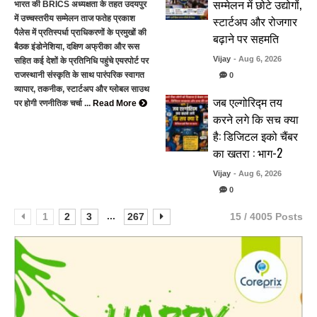
सम्मेलन में छोटे उद्योगों,
भारत की BRICS अध्यक्षता के तहत उदयपुर
स्टार्टअप और रोजगार
में उच्चस्तरीय सम्मेलन ताज फतेह प्रकाश
पैलेस में प्रतिस्पर्धा प्राधिकरणों के प्रमुखों की
बढ़ाने पर सहमति
बैठक इंडोनेशिया, दक्षिण अफ्रीका और रूस
Vijay
- Aug 6, 2026
सहित कई देशों के प्रतिनिधि पहुंचे एयरपोर्ट पर
राजस्थानी संस्कृति के साथ पारंपरिक स्वागत
0
व्यापार, तकनीक, स्टार्टअप और ग्लोबल साउथ
जब एल्गोरिद्म तय
पर होगी रणनीतिक चर्चा ...
Read More
करने लगे कि सच क्या
है: डिजिटल इको चैंबर
का खतरा : भाग-2
Vijay
- Aug 6, 2026
0
...
1
2
3
267
15 / 4005 Posts