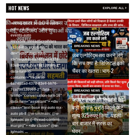
<section class="text-token-
HOT NEWS
EXPLORE ALL
text-primary w-full
focus:outline-none has-data-
writing-block:pointer-events-
none <&:has()>*>:pointer-
events-auto
R6Vx5W_threadScrollVars
BREAKING NEWS
scroll-mb- scroll-mt-"
जब एल्गोरिद्म तय करने लगे
dir="auto" data-turn-
id="request-6a7401ad-4378-
कि सच क्या है: डिजिटल इको
83e8-bb76-7ca798120969-2"
चैंबर का खतरा : भाग-2
data-turn-id-
container="request-
6a7401ad-4378-83e8-bb76-
7ca798120969-2" data-
BREAKING NEWS
testid="conversation-turn-16"
जयपुर डेयरी की किसानों को
data-turn="assistant"> <div
बड़ी सौगात, प्रति किलो फैट
class="text-base my-auto mx-
मूल्य 925रुपए किया, पहली
auto pb-8 @w-sm/main: @w-
lg/main: px-(--thread-content-
बार बाजार में सरस का
margin)"> <div class=" @w-
घेवर…
lg/main: ...
Read More