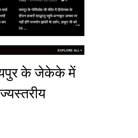
0
Vijay
- October 20, 2025
0
Vijay
- May 10, 2025
0
 शर्मा
जयपुर के गोविंददेव जी मंदिर में दीपोत्सव के
भारत के सामने गिड़गिड़ाया, फिर आंख
रमों
दौरान हजारों श्रद्धालु पहुंचे अन्नकूट उत्सव पर
पाकिस्तान ने अमेरिका की मध्यस्थता 
जन कर
नहीं होंगे राजभोग झांकी के दर्शन, ठाकुर जी को
सीजफायर, 4 घंटे भी नहीं चला युद्ध वि
e
56 ...
Read More
शनिवार रात 9 बजे ...
Read More
EXPLORE ALL
र के जेकेके में
ाज्यस्तरीय