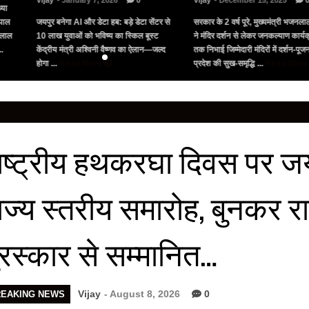
Vijay
- January 7, 2026
0
Vijay
- December 15, 2025
्या
पाल
जयपुर बनेगा AI और डेटा हब: बड़े डेटा सेंटर से
सरकार के 2 वर्ष पूरे, मुख्यमंत्री भजनलाल
नलाल
10 लाख युवाओं को भविष्य का स्किल बूस्ट
ने मंदिर दर्शन से लेकर जनकल्याण कार्यक्
..
केंद्रीय मंत्री अश्विनी वैष्णव का ऐलान—जल्द
तक निभाई जिम्मेदारी मंदिरों में दर्शन-पू
होगा ...
Read More
प्रदेश की सुख-समृद्धि ...
Read Mor
ाष्ट्रीय हथकरघा दिवस पर जयपु
ाज्य स्तरीय समारोह, बुनकर र
ुरस्कार से सम्मानित…
Vijay
- August 8, 2026
0
REAKING NEWS