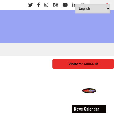
Search
Visitors: 6006615
News Calendar