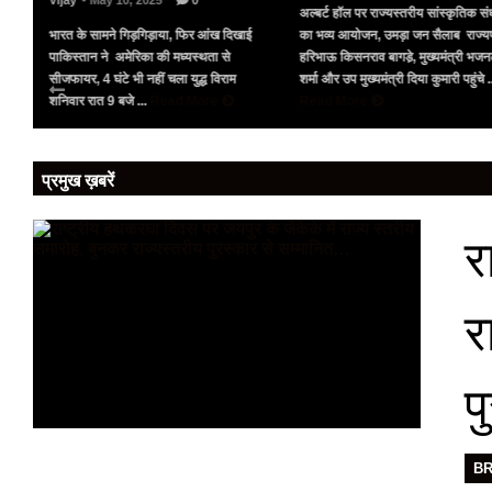
Vijay
- May 10, 2025
0
अल्बर्ट हॉल पर राज्यस्तरीय सांस्कृतिक संध
भारत के सामने गिड़गिड़ाया, फिर आंख दिखाई
का भव्य आयोजन, उमड़ा जन सैलाब राज्य
पर
पाकिस्तान ने अमेरिका की मध्यस्थता से
हरिभाऊ किसनराव बागडे़, मुख्यमंत्री भज
को
सीजफायर, 4 घंटे भी नहीं चला युद्ध विराम
शर्मा और उप मुख्यमंत्री दिया कुमारी पहुंचे .
शनिवार रात 9 बजे ...
Read More
Read More
प्रमुख ख़बरें
र
र
प
B