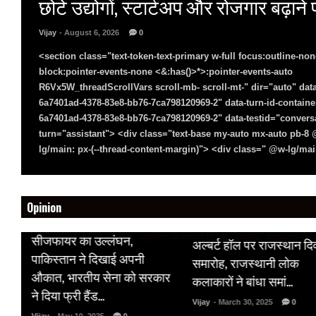
छोटे उद्योगों, स्टार्टअप और रोजगार बढ़ान
Vijay
- August 6, 2026
0
<section class="text-token-text-primary w-full focus:outline-non
block:pointer-events-none <&:has()>*>:pointer-events-auto
R6Vx5W_threadScrollVars scroll-mb- scroll-mt-" dir="auto" data
6a7401ad-4378-83e8-bb76-7ca798120969-2" data-turn-id-containe
6a7401ad-4378-83e8-bb76-7ca798120969-2" data-testid="conversa
turn="assistant"> <div class="text-base my-auto mx-auto pb-
lg/main: px-(--thread-content-margin)"> <div class=" @w-lg/main
Opinion
HOT NEWS
HOT NEWS
सीजफायर का उल्लंघन,
अल्बर्ट हॉल पर राजस्थान द
 पर
पाकिस्तान ने दिखाई अपनी
समारोह, राजस्थानी लोक
औकात, भारतीय सेना को सरकार
कलाकारों ने बांधा समां…
क
ने दिया फ्री हैंड…
Vijay
- March 30, 2025
0