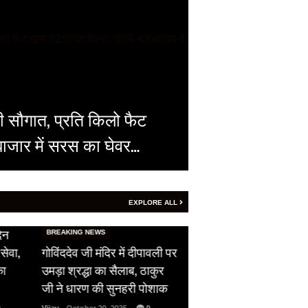
ी सौगात, प्रति किलो फैट
बाजार में सरस का घेवर…
EXPLORE ALL
HOT NEWS
िन
सीजफायर का उल्लंघन,
BREAKING NEWS
सेवा,
गोविंददेव जी मंदिर में दीपावली पर
पाकिस्तान ने दिखाई अपन
का
उमड़ा श्रद्धा का सैलाब, ठाकुर
औकात, भारतीय सेना को 
जी ने धारण की सुनहरी पोशाक
ने दिया फ्री हैंड…