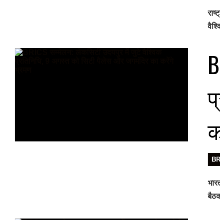
राष्
वैश्
B
प
क
B
भारत
बैठक