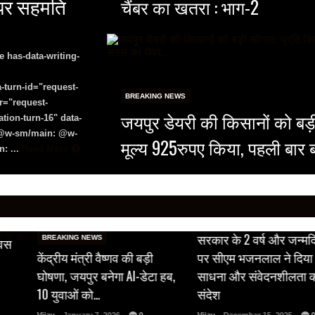
े पर सहमति
चैंबर का खतरा : भाग-2
e has-data-writing-
-turn-id="request-
BREAKING NEWS
r="request-
जयपुर डेयरी की किसानों को बड़
tion-turn-16" data-
8 @w-sm/main: @w-
मूल्य 925रुपए किया, पहली बार 
: ...
Read More
BREAKING NEWS
सरकार के 2 वर्ष और जन्मद
BREAKING NEWS
िवस
केंद्रीय मंत्री वैष्णव की बड़ी
पर सीएम भजनलाल ने दिया 
घोषणा, जयपुर बनेगा AI-डेटा हब,
साधना और संवेदनशीलता 
10 युवाओं को…
संदेश