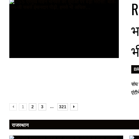
R
भ
भ
B
संघ 
एंट
...
1
2
3
321
राजस्थान