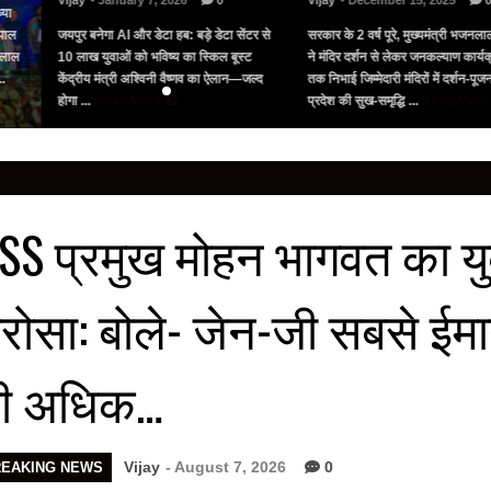
Vijay
- January 7, 2026
0
Vijay
- December 15, 2025
्या
पाल
जयपुर बनेगा AI और डेटा हब: बड़े डेटा सेंटर से
सरकार के 2 वर्ष पूरे, मुख्यमंत्री भजनलाल
नलाल
10 लाख युवाओं को भविष्य का स्किल बूस्ट
ने मंदिर दर्शन से लेकर जनकल्याण कार्यक्
..
केंद्रीय मंत्री अश्विनी वैष्णव का ऐलान—जल्द
तक निभाई जिम्मेदारी मंदिरों में दर्शन-पू
होगा ...
Read More
प्रदेश की सुख-समृद्धि ...
Read Mor
SS प्रमुख मोहन भागवत का यु
रोसा: बोले- जेन-जी सबसे ईमा
ी अधिक…
Vijay
- August 7, 2026
0
REAKING NEWS