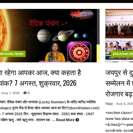
REAKING NEWS
BREAKING N
ा रहेगा आपका आज, क्या कहता है
जयपुर से द
्यांक? 7 अगस्त, शुक्रवार, 2026
सम्मेलन में
रोजगार बढ़
- Aug 7, 2026
0
पंचांग वैदिक पंचांग और भाग्यांक (Lucky Number) के जरिए जानिए ज्योतिष
Vijay
- Aug 6, 202
ologer) पूनम गौड से कैसा रहेगा आपका आज का दिन?(dusrikhabar.com)
<section class="
 - 7 अगस्त 2026 दिन - शुक्रवार विक्रम संवत - 2083 शक संवत - 1947
none has-data-w
क्षिण ऋतु - वर्षा ॠतु मास - श्रावण पक्ष - ...
Read More
<&:has()>*>:poi
scroll-mb- scrol