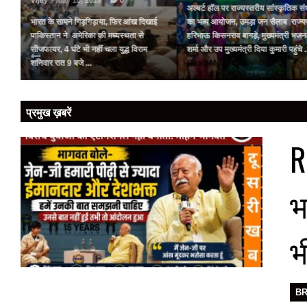
Vijay
- May 10, 2025
0
अल्बर्ट हॉल पर राज्यस्तरीय सांस्कृतिक संध
भारत के सामने गिड़गिड़ाया, फिर आंख दिखाई
का भव्य आयोजन, उमड़ा जन सैलाब राज्य
पर
पाकिस्तान ने अमेरिका की मध्यस्थता से
हरिभाऊ किसनराव बागडे़, मुख्यमंत्री भज
को
सीजफायर, 4 घंटे भी नहीं चला युद्ध विराम
शर्मा और उप मुख्यमंत्री दिया कुमारी पहुंचे .
शनिवार रात 9 बजे ...
Read More
Read More
प्रमुख ख़बरें
R
भ
भ
B