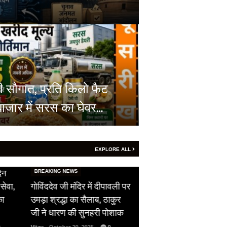
ी सौगात, प्रति किलो फैट
बाजार में सरस का घेवर…
EXPLORE ALL
HOT NEWS
िन
सीजफायर का उल्लंघन,
BREAKING NEWS
सेवा,
गोविंददेव जी मंदिर में दीपावली पर
पाकिस्तान ने दिखाई अपन
का
उमड़ा श्रद्धा का सैलाब, ठाकुर
औकात, भारतीय सेना को 
जी ने धारण की सुनहरी पोशाक
ने दिया फ्री हैंड…