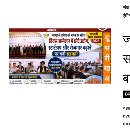
संघ 
एंट
ज
स
ब
B
<se
eve
dir