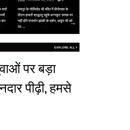
0
Vijay
- October 20, 2025
0
Vijay
- May 10, 2025
0
 शर्मा
जयपुर के गोविंददेव जी मंदिर में दीपोत्सव के
भारत के सामने गिड़गिड़ाया, फिर आंख
रमों
दौरान हजारों श्रद्धालु पहुंचे अन्नकूट उत्सव पर
पाकिस्तान ने अमेरिका की मध्यस्थता 
जन कर
नहीं होंगे राजभोग झांकी के दर्शन, ठाकुर जी को
सीजफायर, 4 घंटे भी नहीं चला युद्ध वि
e
56 ...
Read More
शनिवार रात 9 बजे ...
Read More
EXPLORE ALL
वाओं पर बड़ा
नदार पीढ़ी, हमसे