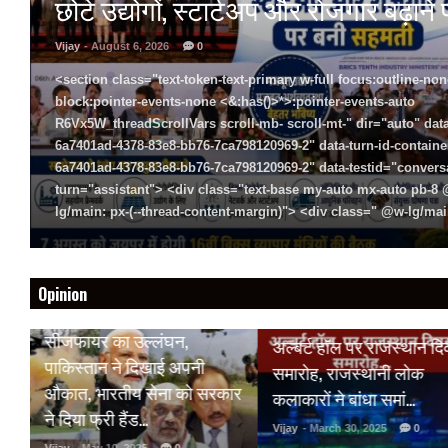
छोटे उद्योगों, स्टार्टअप और रोजगार बढ़ान
Vijay
- August 6, 2026
0
<section class="text-token-text-primary w-full focus:outline-non
block:pointer-events-none <&:has()>*>:pointer-events-auto
R6Vx5W_threadScrollVars scroll-mb- scroll-mt-" dir="auto" data
6a7401ad-4378-83e8-bb76-7ca798120969-2" data-turn-id-containe
6a7401ad-4378-83e8-bb76-7ca798120969-2" data-testid="conversa
turn="assistant"> <div class="text-base my-auto mx-auto pb-
lg/main: px-(--thread-content-margin)"> <div class=" @w-lg/main
Opinion
HOT NEWS
HOT NEWS
सीजफायर का उल्लंघन,
अल्बर्ट हॉल पर राजस्थान द
 पर
पाकिस्तान ने दिखाई अपनी
समारोह, राजस्थानी लोक
औकात, भारतीय सेना को सरकार
कलाकारों ने बांधा समां…
क
ने दिया फ्री हैंड…
Vijay
- March 30, 2025
0