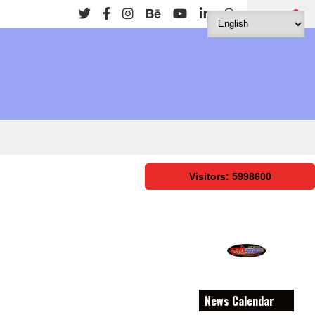
Search
Visitors: 5998600
News Calendar