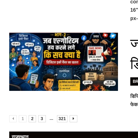
con
16"
px-
ज
ड
B
डिजि
फेक 
...
1
2
3
321
राजस्थान