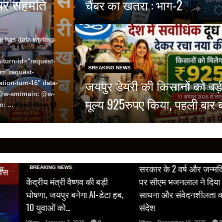
े पर सहमति
चैंबर का खतरा : भाग-2
e has-data-writing-
-turn-id="request-
BREAKING NEWS
r="request-
जयपुर डेयरी की किसानों को बड़
tion-turn-16" data-
8 @w-sm/main: @w-
मूल्य 925रुपए किया, पहली बार 
: ...
Read More
BREAKING NEWS
सरकार के 2 वर्ष और जन्मद
BREAKING NEWS
िवस
केंद्रीय मंत्री वैष्णव की बड़ी
पर सीएम भजनलाल ने दिया 
घोषणा, जयपुर बनेगा AI-डेटा हब,
साधना और संवेदनशीलता 
10 युवाओं को…
संदेश