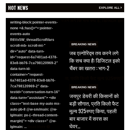
<section class="text-token-
HOT NEWS
EXPLORE ALL
text-primary w-full
focus:outline-none has-data-
writing-block:pointer-events-
none <&:has()>*>:pointer-
events-auto
R6Vx5W_threadScrollVars
BREAKING NEWS
scroll-mb- scroll-mt-"
जब एल्गोरिद्म तय करने लगे
dir="auto" data-turn-
id="request-6a7401ad-4378-
कि सच क्या है: डिजिटल इको
83e8-bb76-7ca798120969-2"
चैंबर का खतरा : भाग-2
data-turn-id-
container="request-
6a7401ad-4378-83e8-bb76-
7ca798120969-2" data-
BREAKING NEWS
testid="conversation-turn-16"
जयपुर डेयरी की किसानों को
data-turn="assistant"> <div
बड़ी सौगात, प्रति किलो फैट
class="text-base my-auto mx-
मूल्य 925रुपए किया, पहली
auto pb-8 @w-sm/main: @w-
lg/main: px-(--thread-content-
बार बाजार में सरस का
margin)"> <div class=" @w-
घेवर…
lg/main: ...
Read More