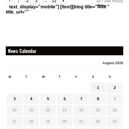
...
1
2
3
12
15 / 166 Posts
text_display=”mobile”] [/text][blog title=”विदेश ”
title_url=””
News Calendar
August 2026
M
T
W
T
F
S
S
1
2
3
4
5
6
7
8
9
10
11
12
13
14
15
16
17
18
19
20
21
22
23