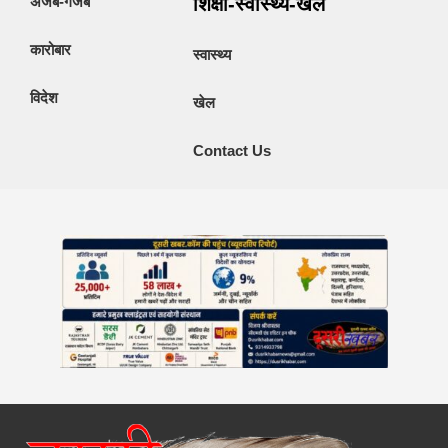
अजब-गजब
शिक्षा-स्वास्थ्य-खेल
कारोबार
स्वास्थ्य
विदेश
खेल
Contact Us