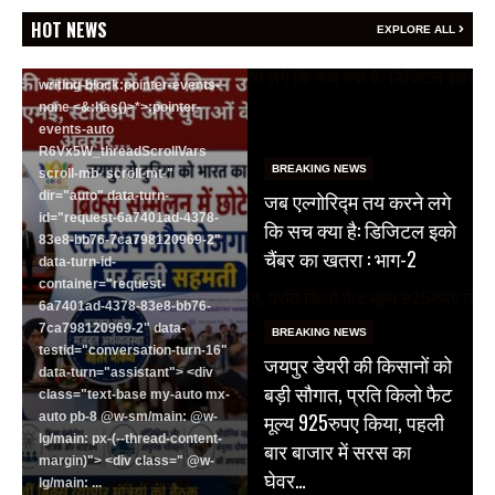
<section class="text-token-
HOT NEWS
EXPLORE ALL
text-primary w-full
focus:outline-none has-data-
writing-block:pointer-events-
none <&:has()>*>:pointer-
events-auto
R6Vx5W_threadScrollVars
BREAKING NEWS
scroll-mb- scroll-mt-"
जब एल्गोरिद्म तय करने लगे
dir="auto" data-turn-
id="request-6a7401ad-4378-
कि सच क्या है: डिजिटल इको
83e8-bb76-7ca798120969-2"
चैंबर का खतरा : भाग-2
data-turn-id-
container="request-
6a7401ad-4378-83e8-bb76-
7ca798120969-2" data-
BREAKING NEWS
testid="conversation-turn-16"
जयपुर डेयरी की किसानों को
data-turn="assistant"> <div
बड़ी सौगात, प्रति किलो फैट
class="text-base my-auto mx-
मूल्य 925रुपए किया, पहली
auto pb-8 @w-sm/main: @w-
lg/main: px-(--thread-content-
बार बाजार में सरस का
margin)"> <div class=" @w-
घेवर…
lg/main: ...
Read More