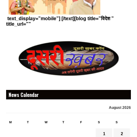
text_display=”mobile”] [/text][blog title=”विदेश ”
title_url=””
News Calendar
August 2026
M
T
W
T
F
S
S
1
2