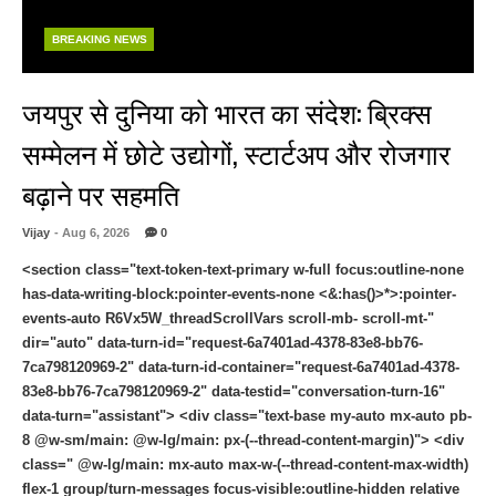
BREAKING NEWS
जयपुर से दुनिया को भारत का संदेश: ब्रिक्स
सम्मेलन में छोटे उद्योगों, स्टार्टअप और रोजगार
बढ़ाने पर सहमति
Vijay
- Aug 6, 2026
0
<section class="text-token-text-primary w-full focus:outline-none
has-data-writing-block:pointer-events-none <&:has()>*>:pointer-
events-auto R6Vx5W_threadScrollVars scroll-mb- scroll-mt-"
dir="auto" data-turn-id="request-6a7401ad-4378-83e8-bb76-
7ca798120969-2" data-turn-id-container="request-6a7401ad-4378-
83e8-bb76-7ca798120969-2" data-testid="conversation-turn-16"
data-turn="assistant"> <div class="text-base my-auto mx-auto pb-
8 @w-sm/main: @w-lg/main: px-(--thread-content-margin)"> <div
class=" @w-lg/main: mx-auto max-w-(--thread-content-max-width)
flex-1 group/turn-messages focus-visible:outline-hidden relative