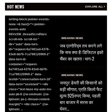
<section class="text-token-
HOT NEWS
EXPLORE ALL
text-primary w-full
focus:outline-none has-data-
writing-block:pointer-events-
none <&:has()>*>:pointer-
events-auto
R6Vx5W_threadScrollVars
BREAKING NEWS
scroll-mb- scroll-mt-"
जब एल्गोरिद्म तय करने लगे
dir="auto" data-turn-
id="request-6a7401ad-4378-
कि सच क्या है: डिजिटल इको
83e8-bb76-7ca798120969-2"
चैंबर का खतरा : भाग-2
data-turn-id-
container="request-
6a7401ad-4378-83e8-bb76-
7ca798120969-2" data-
BREAKING NEWS
testid="conversation-turn-16"
जयपुर डेयरी की किसानों को
data-turn="assistant"> <div
बड़ी सौगात, प्रति किलो फैट
class="text-base my-auto mx-
मूल्य 925रुपए किया, पहली
auto pb-8 @w-sm/main: @w-
lg/main: px-(--thread-content-
बार बाजार में सरस का
margin)"> <div class=" @w-
घेवर…
lg/main: ...
Read More