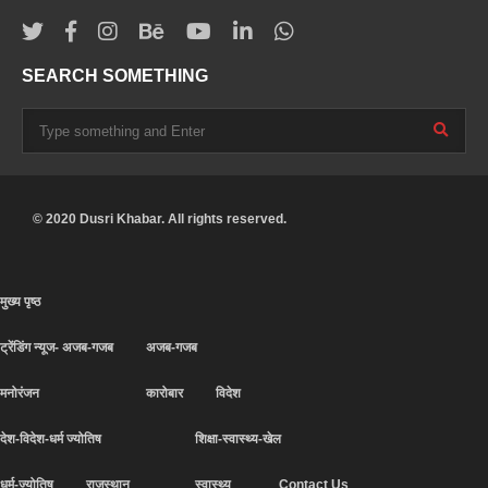
SEARCH SOMETHING
© 2020 Dusri Khabar. All rights reserved.
मुख्य पृष्ठ
ट्रेंडिंग न्यूज- अजब-गजब
अजब-गजब
मनोरंजन
कारोबार
विदेश
देश-विदेश-धर्म ज्योतिष
शिक्षा-स्वास्थ्य-खेल
धर्म-ज्योतिष
राजस्थान
स्वास्थ्य
Contact Us