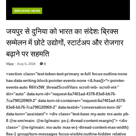
BREAKING NEWS
जयपुर से दुनिया को भारत का संदेश: ब्रिक्स
सम्मेलन में छोटे उद्योगों, स्टार्टअप और रोजगार
बढ़ाने पर सहमति
Vijay
- Aug 6, 2026
0
<section class="text-token-text-primary w-full focus:outline-none
has-data-writing-block:pointer-events-none <&:has()>*>:pointer-
events-auto R6Vx5W_threadScrollVars scroll-mb- scroll-mt-"
dir="auto" data-turn-id="request-6a7401ad-4378-83e8-bb76-
7ca798120969-2" data-turn-id-container="request-6a7401ad-4378-
83e8-bb76-7ca798120969-2" data-testid="conversation-turn-16"
data-turn="assistant"> <div class="text-base my-auto mx-auto pb-
8 @w-sm/main: @w-lg/main: px-(--thread-content-margin)"> <div
class=" @w-lg/main: mx-auto max-w-(--thread-content-max-width)
flex-1 group/turn-messages focus-visible:outline-hidden relative