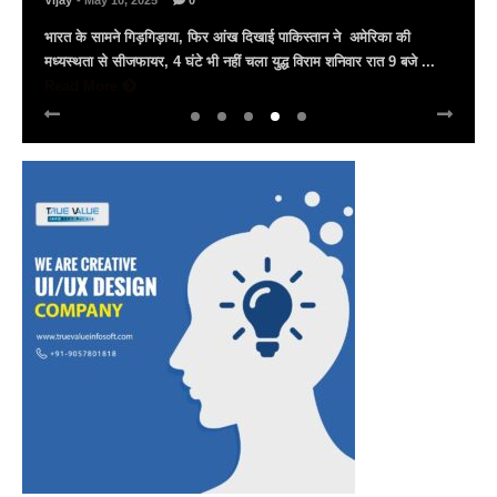
Vijay
- March 30, 2025
0
अल्बर्ट हॉल पर राज्यस्तरीय सांस्कृतिक संध्या का भव्य आयोजन, उमड़ा जन
सैलाब राज्यपाल हरिभाऊ किसनराव बागडे़, मुख्यमंत्री भजनलाल शर्मा और उप
मुख्यमंत्री दिया कुमारी पहुंचे ...
Read More