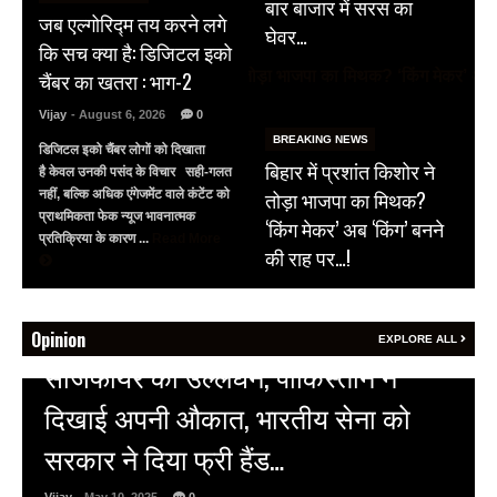
बार बाजार में सरस का
जब एल्गोरिद्म तय करने लगे
घेवर…
कि सच क्या है: डिजिटल इको
चैंबर का खतरा : भाग-2
Vijay
- August 6, 2026
0
BREAKING NEWS
डिजिटल इको चैंबर लोगों को दिखाता
बिहार में प्रशांत किशोर ने
है केवल उनकी पसंद के विचार सही-गलत
तोड़ा भाजपा का मिथक?
नहीं, बल्कि अधिक एंगेजमेंट वाले कंटेंट को
प्राथमिकता फेक न्यूज भावनात्मक
‘किंग मेकर’ अब ‘किंग’ बनने
प्रतिक्रिया के कारण ...
Read More
की राह पर…!
Opinion
EXPLORE ALL
HOT NEWS
अल्बर्ट हॉल पर राजस्थान दिवस समारोह,
राजस्थानी लोक कलाकारों ने बांधा समां…