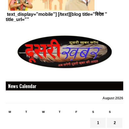
text_display=”mobile”] [/text][blog title=”विदेश ”
title_url=””
News Calendar
August 2026
M
T
W
T
F
S
S
1
2