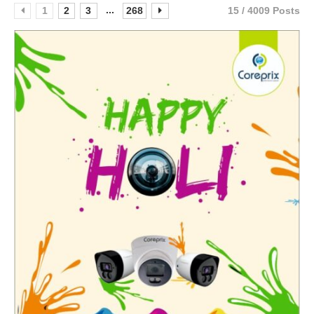
...
1
2
3
268
15 / 4009 Posts