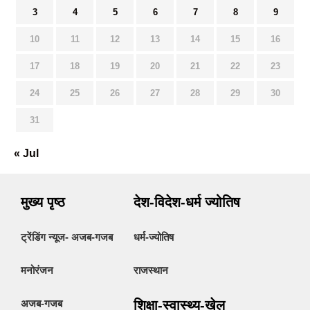
3
4
5
6
7
8
9
10
11
12
13
14
15
16
17
18
19
20
21
22
23
24
25
26
27
28
29
30
31
« Jul
मुख्य पृष्ठ
देश-विदेश-धर्म ज्योतिष
ट्रेंडिंग न्यूज- अजब-गजब
धर्म-ज्योतिष
मनोरंजन
राजस्थान
अजब-गजब
शिक्षा-स्वास्थ्य-खेल